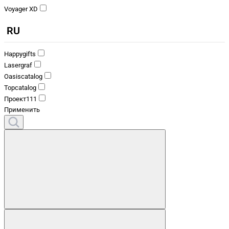
Voyager XD
RU
Happygifts
Lasergraf
Oasiscatalog
Topcatalog
Проект111
Применить