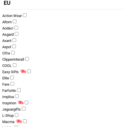
EU
Action Wear
Altom
Aodaci
Asgard
Avant
Axpol
Cifra
Clipperinterall
COOL
Easy Gifts
Elite
Fare
Farforite
Impliva
Inspirion
Jaguargifts
L-Shop
Macma