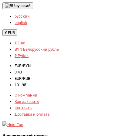
русский
русский
english
€ EUR
€ Euro
BYN Белорусский рубль
₽ Рубль
EUR/BYN -
3.40
EUR/RUB -
101.95
О компании
Как заказать
Контакты
Доставка и оплата
Расширенный поиск: