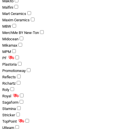
Makito
Malfini
Mart Ceramics
Maxim Ceramics
MBW
MerchMe BY New-Ton
Midocean
Mikamax
MPM
PF
Plastoria
Promotionway
Reflects
Richartz
Roly
Royal
Sagaform
Stamina
Stricker
TopPoint
Utteam