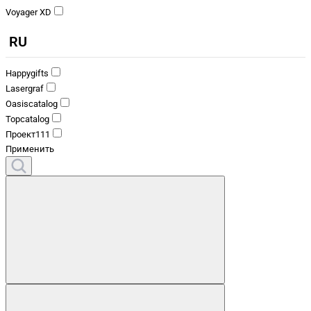
Voyager XD
RU
Happygifts
Lasergraf
Oasiscatalog
Topcatalog
Проект111
Применить