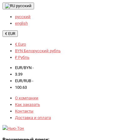
русский
русский
english
€ EUR
€ Euro
BYN Белорусский рубль
₽ Рубль
EUR/BYN -
3.39
EUR/RUB -
100.63
О компании
Как заказать
Контакты
Доставка и оплата
Расширенный поиск: