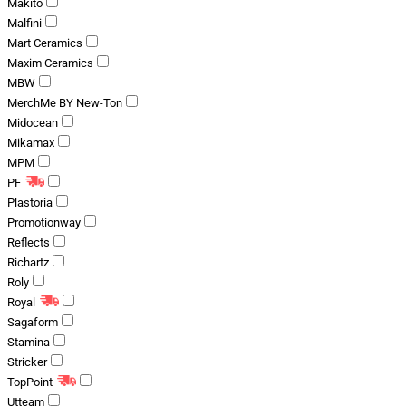
Makito
Malfini
Mart Ceramics
Maxim Ceramics
MBW
MerchMe BY New-Ton
Midocean
Mikamax
MPM
PF
Plastoria
Promotionway
Reflects
Richartz
Roly
Royal
Sagaform
Stamina
Stricker
TopPoint
Utteam