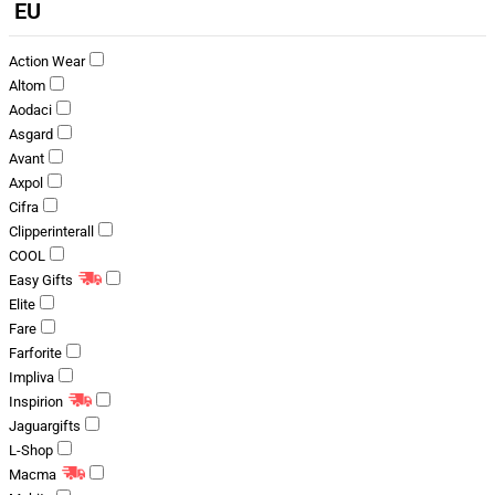
EU
Action Wear
Altom
Aodaci
Asgard
Avant
Axpol
Cifra
Clipperinterall
COOL
Easy Gifts
Elite
Fare
Farforite
Impliva
Inspirion
Jaguargifts
L-Shop
Macma