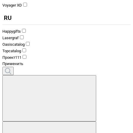
Voyager XD
RU
Happygifts
Lasergraf
Oasiscatalog
Topcatalog
Проект111
Применить