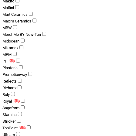
Makito
Malfini
Mart Ceramics
Maxim Ceramics
MBW
MerchMe BY New-Ton
Midocean
Mikamax
MPM
PF
Plastoria
Promotionway
Reflects
Richartz
Roly
Royal
Sagaform
Stamina
Stricker
TopPoint
Utteam