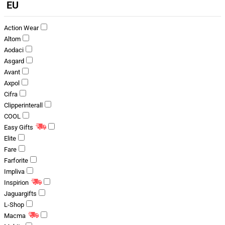
EU
Action Wear
Altom
Aodaci
Asgard
Avant
Axpol
Cifra
Clipperinterall
COOL
Easy Gifts
Elite
Fare
Farforite
Impliva
Inspirion
Jaguargifts
L-Shop
Macma