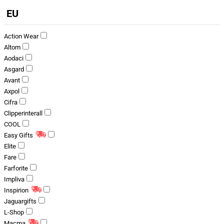
EU
Action Wear
Altom
Aodaci
Asgard
Avant
Axpol
Cifra
Clipperinterall
COOL
Easy Gifts
Elite
Fare
Farforite
Impliva
Inspirion
Jaguargifts
L-Shop
Macma