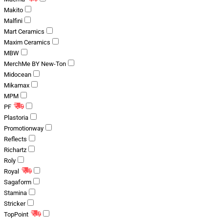
Makito
Malfini
Mart Ceramics
Maxim Ceramics
MBW
MerchMe BY New-Ton
Midocean
Mikamax
MPM
PF
Plastoria
Promotionway
Reflects
Richartz
Roly
Royal
Sagaform
Stamina
Stricker
TopPoint