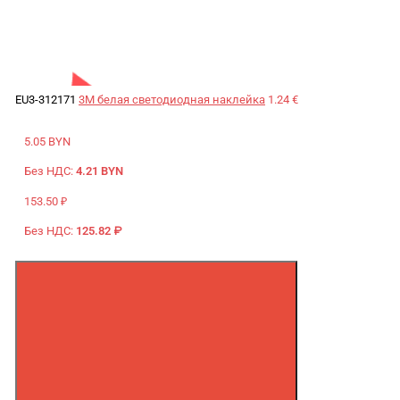
EU3-312171
3M белая светодиодная наклейка
1.24 €
5.05 BYN
Без НДС:
4.21 BYN
153.50 ₽
Без НДС:
125.82 ₽