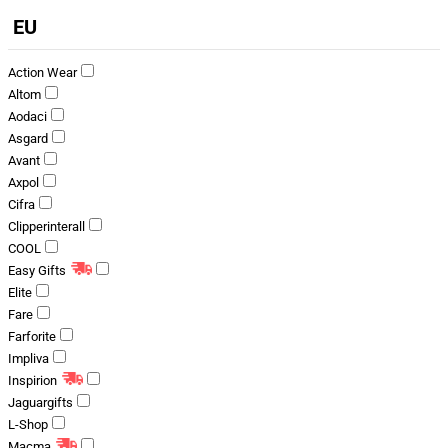
EU
Action Wear
Altom
Aodaci
Asgard
Avant
Axpol
Cifra
Clipperinterall
COOL
Easy Gifts
Elite
Fare
Farforite
Impliva
Inspirion
Jaguargifts
L-Shop
Macma