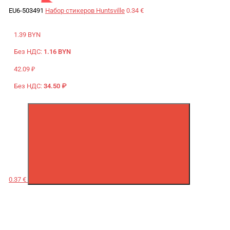
EU6-503491
Набор стикеров Huntsville
0.34 €
1.39 BYN
Без НДС:
1.16 BYN
42.09 ₽
Без НДС:
34.50 ₽
0.37 €