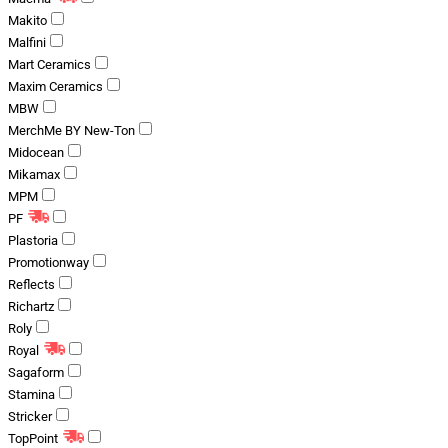
Makito
Malfini
Mart Ceramics
Maxim Ceramics
MBW
MerchMe BY New-Ton
Midocean
Mikamax
MPM
PF
Plastoria
Promotionway
Reflects
Richartz
Roly
Royal
Sagaform
Stamina
Stricker
TopPoint