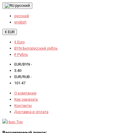
русский
русский
english
€ EUR
€ Euro
BYN Белорусский рубль
₽ Рубль
EUR/BYN -
3.40
EUR/RUB -
101.47
О компании
Как заказать
Контакты
Доставка и оплата
Расширенный поиск: