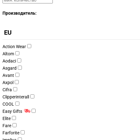
Производитель:
EU
Action Wear
Altom
Aodaci
Asgard
Avant
Axpol
Cifra
Clipperinterall
COOL
Easy Gifts
Elite
Fare
Farforite