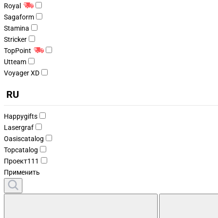
Royal
Sagaform
Stamina
Stricker
TopPoint
Utteam
Voyager XD
RU
Happygifts
Lasergraf
Oasiscatalog
Topcatalog
Проект111
Применить