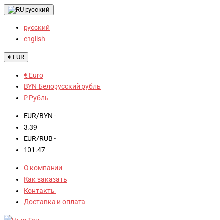
русский
русский
english
€ EUR
€ Euro
BYN Белорусский рубль
₽ Рубль
EUR/BYN -
3.39
EUR/RUB -
101.47
О компании
Как заказать
Контакты
Доставка и оплата