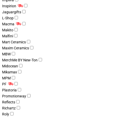
Impliva
Inspirion
Jaguargifts
L-Shop
Macma
Makito
Malfini
Mart Ceramics
Maxim Ceramics
MBW
MerchMe BY New-Ton
Midocean
Mikamax
MPM
PF
Plastoria
Promotionway
Reflects
Richartz
Roly