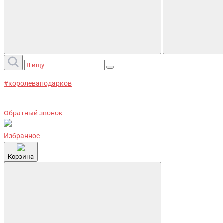
#королеваподарков
Обратный звонок
Избранное
Корзина