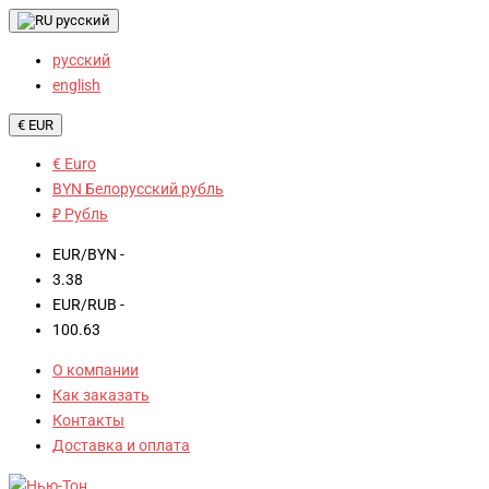
русский
русский
english
€ EUR
€ Euro
BYN Белорусский рубль
₽ Рубль
EUR/BYN -
3.38
EUR/RUB -
100.63
О компании
Как заказать
Контакты
Доставка и оплата