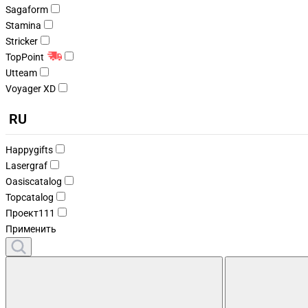
Sagaform
Stamina
Stricker
TopPoint
Utteam
Voyager XD
RU
Happygifts
Lasergraf
Oasiscatalog
Topcatalog
Проект111
Применить