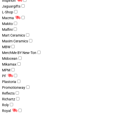
Inspirion
Jaguargifts
L-Shop
Macma
Makito
Malfini
Mart Ceramics
Maxim Ceramics
MBW
MerchMe BY New-Ton
Midocean
Mikamax
MPM
PF
Plastoria
Promotionway
Reflects
Richartz
Roly
Royal