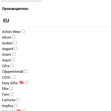
Производитель:
EU
Action Wear
Altom
Aodaci
Asgard
Avant
Axpol
Cifra
Clipperinterall
COOL
Easy Gifts
Elite
Fare
Farforite
Impliva