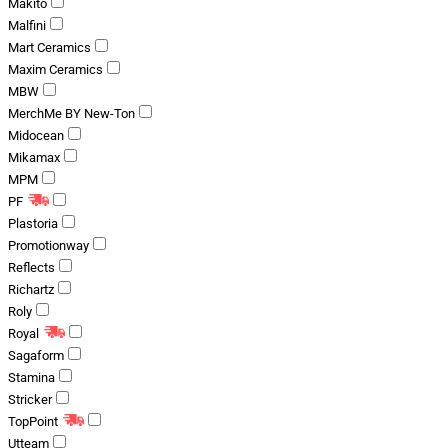
Makito
Malfini
Mart Ceramics
Maxim Ceramics
MBW
MerchMe BY New-Ton
Midocean
Mikamax
MPM
PF
Plastoria
Promotionway
Reflects
Richartz
Roly
Royal
Sagaform
Stamina
Stricker
TopPoint
Utteam