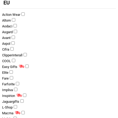
EU
Action Wear
Altom
Aodaci
Asgard
Avant
Axpol
Cifra
Clipperinterall
COOL
Easy Gifts
Elite
Fare
Farforite
Impliva
Inspirion
Jaguargifts
L-Shop
Macma