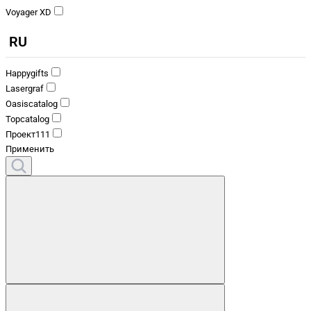
Voyager XD
RU
Happygifts
Lasergraf
Oasiscatalog
Topcatalog
Проект111
Применить