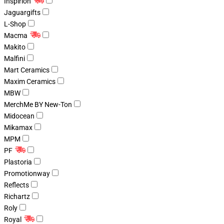
Inspirion
Jaguargifts
L-Shop
Macma
Makito
Malfini
Mart Ceramics
Maxim Ceramics
MBW
MerchMe BY New-Ton
Midocean
Mikamax
MPM
PF
Plastoria
Promotionway
Reflects
Richartz
Roly
Royal