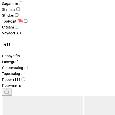
Sagaform
Stamina
Stricker
TopPoint
Utteam
Voyager XD
RU
Happygifts
Lasergraf
Oasiscatalog
Topcatalog
Проект111
Применить