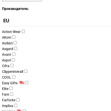
Производитель:
EU
Action Wear
Altom
Aodaci
Asgard
Avant
Axpol
Cifra
Clipperinterall
COOL
Easy Gifts
Elite
Fare
Farforite
Impliva