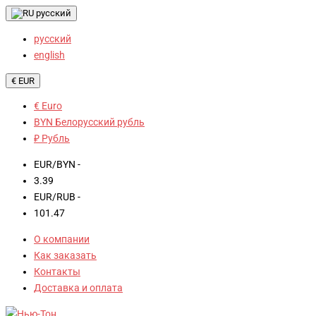
русский
русский
english
€ EUR
€ Euro
BYN Белорусский рубль
₽ Рубль
EUR/BYN -
3.39
EUR/RUB -
101.47
О компании
Как заказать
Контакты
Доставка и оплата