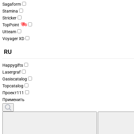
Sagaform
Stamina
Stricker
TopPoint
Utteam
Voyager XD
RU
Happygifts
Lasergraf
Oasiscatalog
Topcatalog
Проект111
Применить