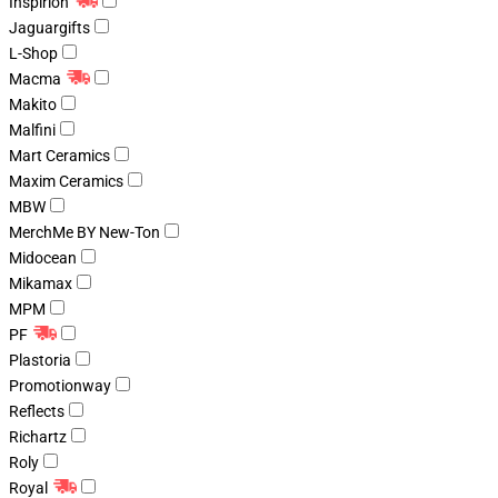
Inspirion
Jaguargifts
L-Shop
Macma
Makito
Malfini
Mart Ceramics
Maxim Ceramics
MBW
MerchMe BY New-Ton
Midocean
Mikamax
MPM
PF
Plastoria
Promotionway
Reflects
Richartz
Roly
Royal