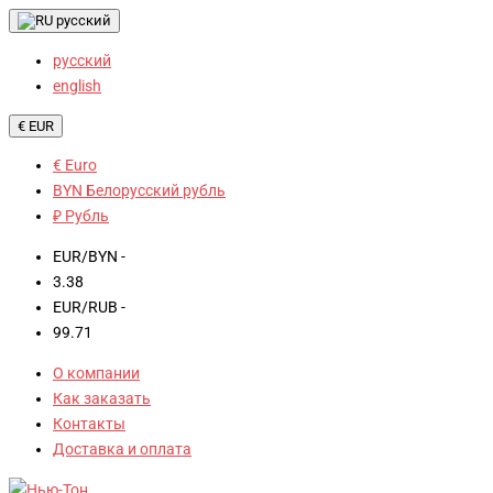
русский
русский
english
€ EUR
€ Euro
BYN Белорусский рубль
₽ Рубль
EUR/BYN -
3.38
EUR/RUB -
99.71
О компании
Как заказать
Контакты
Доставка и оплата