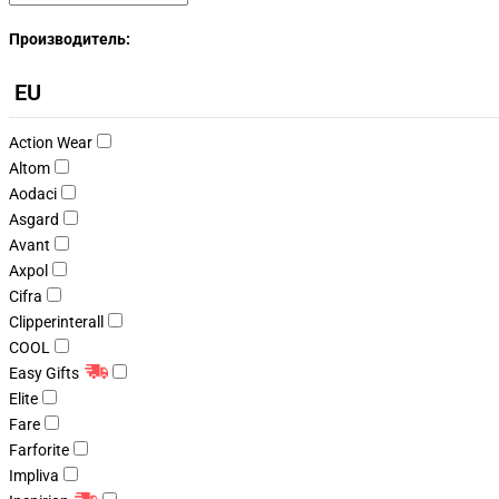
Производитель:
EU
Action Wear
Altom
Aodaci
Asgard
Avant
Axpol
Cifra
Clipperinterall
COOL
Easy Gifts
Elite
Fare
Farforite
Impliva