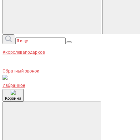
#королеваподарков
Обратный звонок
Избранное
Корзина