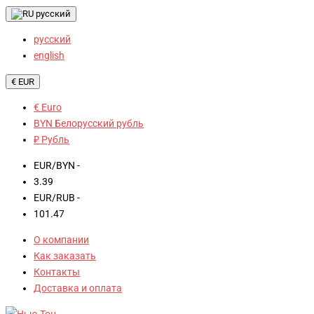
русский
русский
english
€ EUR
€ Euro
BYN Белорусский рубль
₽ Рубль
EUR/BYN -
3.39
EUR/RUB -
101.47
О компании
Как заказать
Контакты
Доставка и оплата