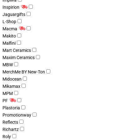
Impliva
Inspirion
Jaguargifts
L-Shop
Macma
Makito
Malfini
Mart Ceramics
Maxim Ceramics
MBW
MerchMe BY New-Ton
Midocean
Mikamax
MPM
PF
Plastoria
Promotionway
Reflects
Richartz
Roly