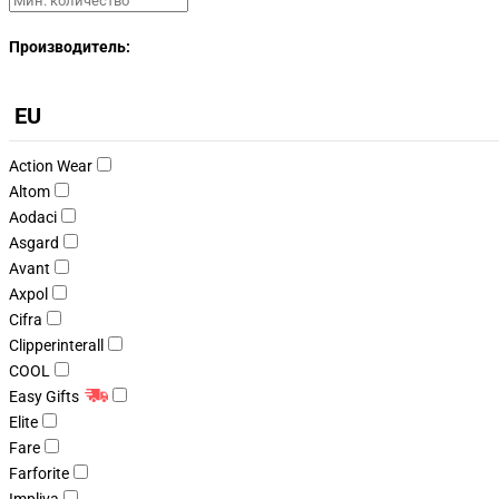
Производитель:
EU
Action Wear
Altom
Aodaci
Asgard
Avant
Axpol
Cifra
Clipperinterall
COOL
Easy Gifts
Elite
Fare
Farforite