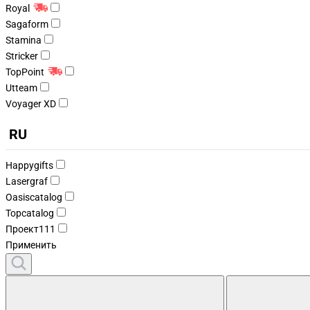
Royal
Sagaform
Stamina
Stricker
TopPoint
Utteam
Voyager XD
RU
Happygifts
Lasergraf
Oasiscatalog
Topcatalog
Проект111
Применить