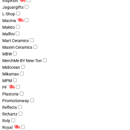
Inspirion
Jaguargifts
L-Shop
Macma
Makito
Malfini
Mart Ceramics
Maxim Ceramics
MBW
MerchMe BY New-Ton
Midocean
Mikamax
MPM
PF
Plastoria
Promotionway
Reflects
Richartz
Roly
Royal