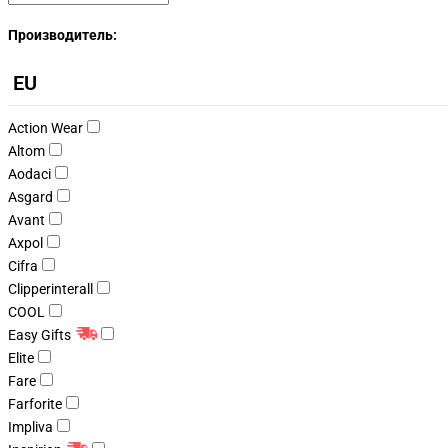
Производитель:
EU
Action Wear
Altom
Aodaci
Asgard
Avant
Axpol
Cifra
Clipperinterall
COOL
Easy Gifts
Elite
Fare
Farforite
Impliva