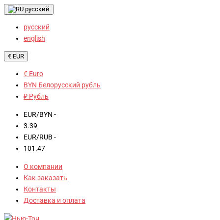
русский
русский
english
€ EUR
€ Euro
BYN Белорусский рубль
₽ Рубль
EUR/BYN -
3.39
EUR/RUB -
101.47
О компании
Как заказать
Контакты
Доставка и оплата