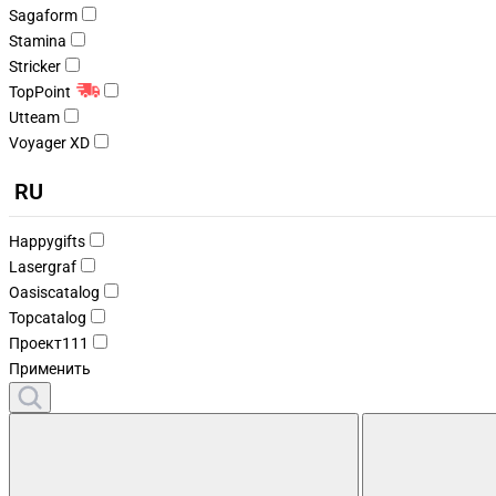
Sagaform
Stamina
Stricker
TopPoint
Utteam
Voyager XD
RU
Happygifts
Lasergraf
Oasiscatalog
Topcatalog
Проект111
Применить