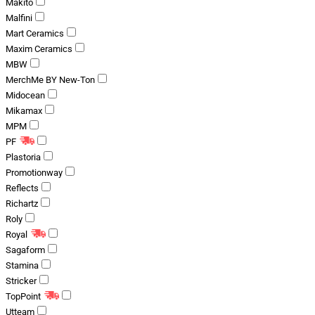
Makito
Malfini
Mart Ceramics
Maxim Ceramics
MBW
MerchMe BY New-Ton
Midocean
Mikamax
MPM
PF
Plastoria
Promotionway
Reflects
Richartz
Roly
Royal
Sagaform
Stamina
Stricker
TopPoint
Utteam