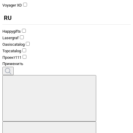
Voyager XD
RU
Happygifts
Lasergraf
Oasiscatalog
Topcatalog
Проект111
Применить