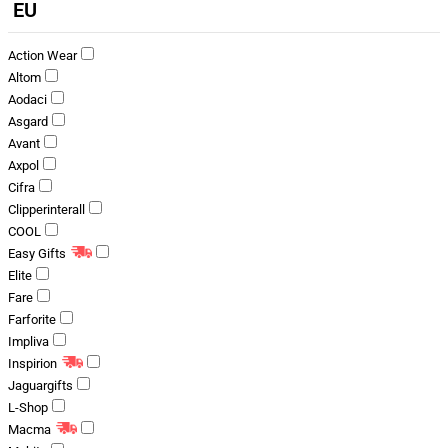
EU
Action Wear
Altom
Aodaci
Asgard
Avant
Axpol
Cifra
Clipperinterall
COOL
Easy Gifts
Elite
Fare
Farforite
Impliva
Inspirion
Jaguargifts
L-Shop
Macma