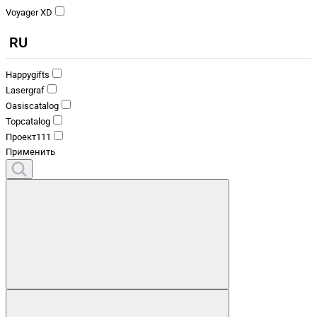
Voyager XD
RU
Happygifts
Lasergraf
Oasiscatalog
Topcatalog
Проект111
Применить