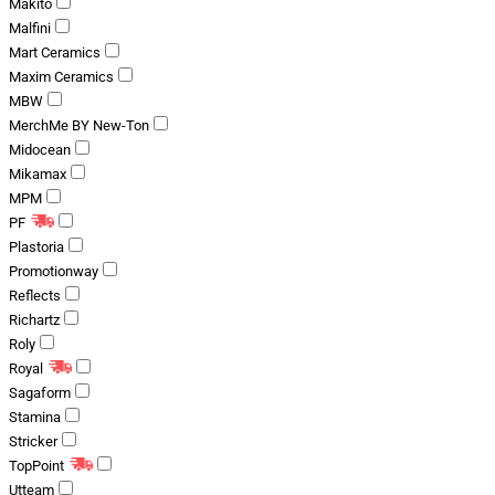
Makito
Malfini
Mart Ceramics
Maxim Ceramics
MBW
MerchMe BY New-Ton
Midocean
Mikamax
MPM
PF
Plastoria
Promotionway
Reflects
Richartz
Roly
Royal
Sagaform
Stamina
Stricker
TopPoint
Utteam