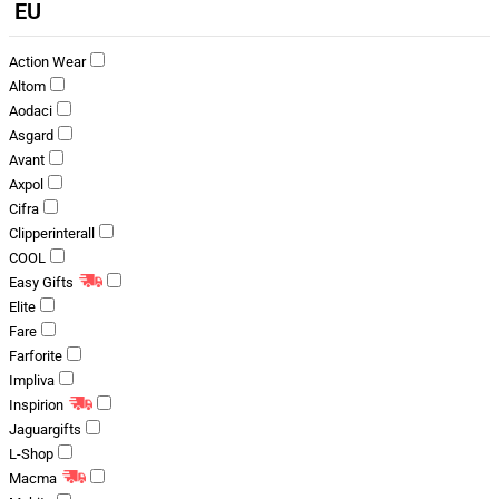
EU
Action Wear
Altom
Aodaci
Asgard
Avant
Axpol
Cifra
Clipperinterall
COOL
Easy Gifts
Elite
Fare
Farforite
Impliva
Inspirion
Jaguargifts
L-Shop
Macma