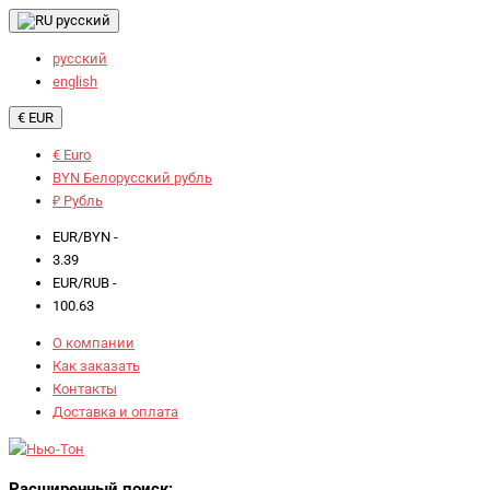
русский
русский
english
€ EUR
€ Euro
BYN Белорусский рубль
₽ Рубль
EUR/BYN -
3.39
EUR/RUB -
100.63
О компании
Как заказать
Контакты
Доставка и оплата
Расширенный поиск: