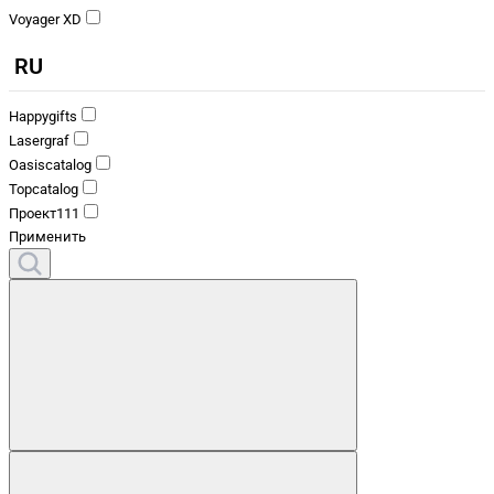
Voyager XD
RU
Happygifts
Lasergraf
Oasiscatalog
Topcatalog
Проект111
Применить