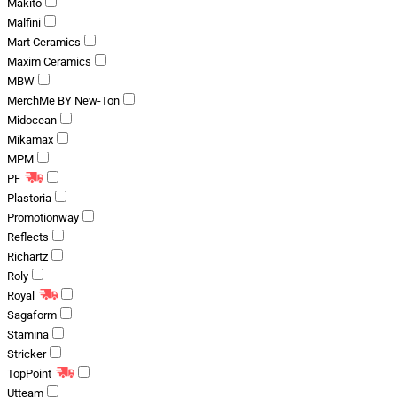
Makito
Malfini
Mart Ceramics
Maxim Ceramics
MBW
MerchMe BY New-Ton
Midocean
Mikamax
MPM
PF
Plastoria
Promotionway
Reflects
Richartz
Roly
Royal
Sagaform
Stamina
Stricker
TopPoint
Utteam