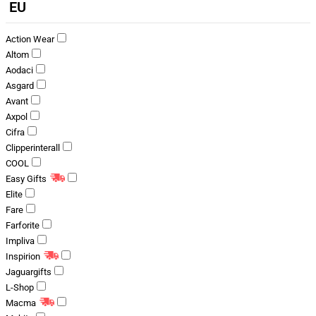
EU
Action Wear
Altom
Aodaci
Asgard
Avant
Axpol
Cifra
Clipperinterall
COOL
Easy Gifts
Elite
Fare
Farforite
Impliva
Inspirion
Jaguargifts
L-Shop
Macma