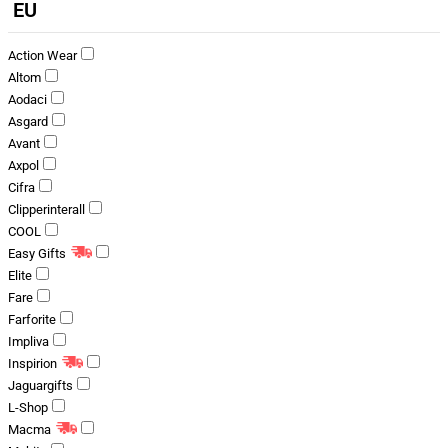
EU
Action Wear
Altom
Aodaci
Asgard
Avant
Axpol
Cifra
Clipperinterall
COOL
Easy Gifts
Elite
Fare
Farforite
Impliva
Inspirion
Jaguargifts
L-Shop
Macma