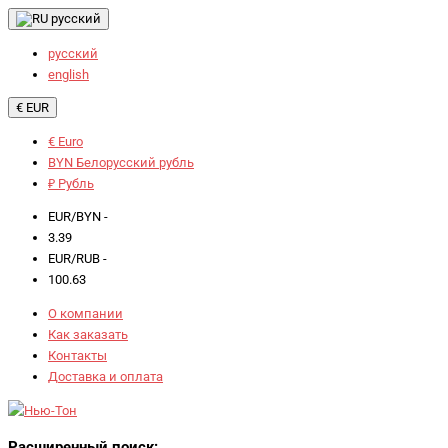
русский
русский
english
€ EUR
€ Euro
BYN Белорусский рубль
₽ Рубль
EUR/BYN -
3.39
EUR/RUB -
100.63
О компании
Как заказать
Контакты
Доставка и оплата
Расширенный поиск: