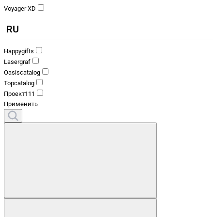
Voyager XD
RU
Happygifts
Lasergraf
Oasiscatalog
Topcatalog
Проект111
Применить