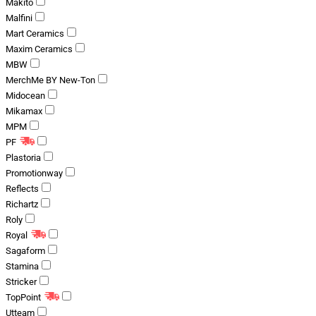
Makito
Malfini
Mart Ceramics
Maxim Ceramics
MBW
MerchMe BY New-Ton
Midocean
Mikamax
MPM
PF
Plastoria
Promotionway
Reflects
Richartz
Roly
Royal
Sagaform
Stamina
Stricker
TopPoint
Utteam