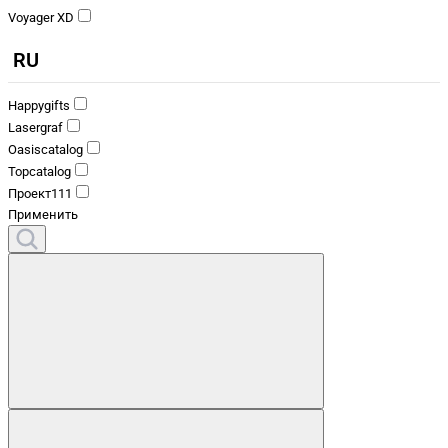
Voyager XD
RU
Happygifts
Lasergraf
Oasiscatalog
Topcatalog
Проект111
Применить