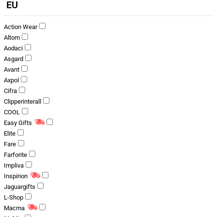
EU
Action Wear
Altom
Aodaci
Asgard
Avant
Axpol
Cifra
Clipperinterall
COOL
Easy Gifts
Elite
Fare
Farforite
Impliva
Inspirion
Jaguargifts
L-Shop
Macma