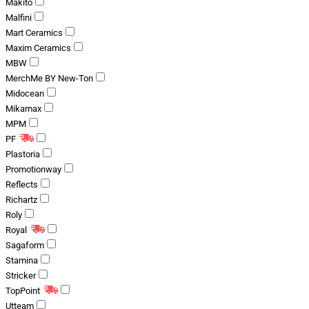
Makito
Malfini
Mart Ceramics
Maxim Ceramics
MBW
MerchMe BY New-Ton
Midocean
Mikamax
MPM
PF
Plastoria
Promotionway
Reflects
Richartz
Roly
Royal
Sagaform
Stamina
Stricker
TopPoint
Utteam