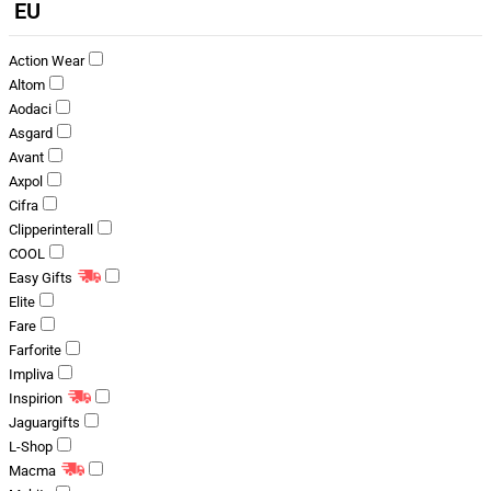
EU
Action Wear
Altom
Aodaci
Asgard
Avant
Axpol
Cifra
Clipperinterall
COOL
Easy Gifts
Elite
Fare
Farforite
Impliva
Inspirion
Jaguargifts
L-Shop
Macma