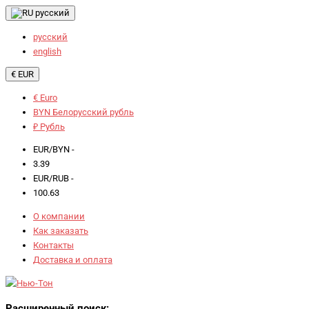
русский
русский
english
€ EUR
€ Euro
BYN Белорусский рубль
₽ Рубль
EUR/BYN -
3.39
EUR/RUB -
100.63
О компании
Как заказать
Контакты
Доставка и оплата
Расширенный поиск: