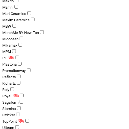
Makito
Malfini
Mart Ceramics
Maxim Ceramics
MBW
MerchMe BY New-Ton
Midocean
Mikamax
MPM
PF
Plastoria
Promotionway
Reflects
Richartz
Roly
Royal
Sagaform
Stamina
Stricker
TopPoint
Utteam