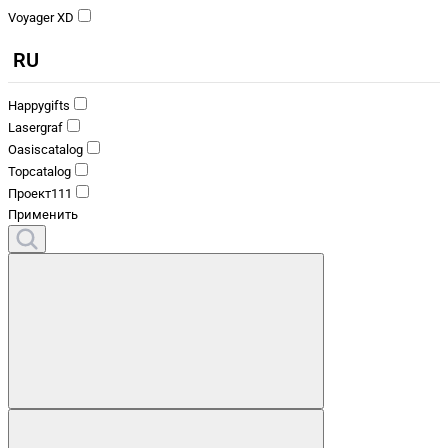
Voyager XD
RU
Happygifts
Lasergraf
Oasiscatalog
Topcatalog
Проект111
Применить