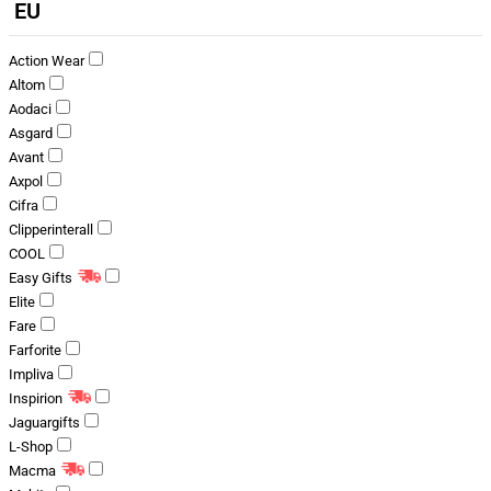
EU
Action Wear
Altom
Aodaci
Asgard
Avant
Axpol
Cifra
Clipperinterall
COOL
Easy Gifts
Elite
Fare
Farforite
Impliva
Inspirion
Jaguargifts
L-Shop
Macma