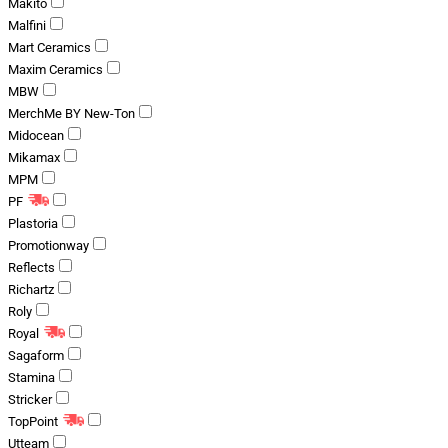
Makito
Malfini
Mart Ceramics
Maxim Ceramics
MBW
MerchMe BY New-Ton
Midocean
Mikamax
MPM
PF
Plastoria
Promotionway
Reflects
Richartz
Roly
Royal
Sagaform
Stamina
Stricker
TopPoint
Utteam