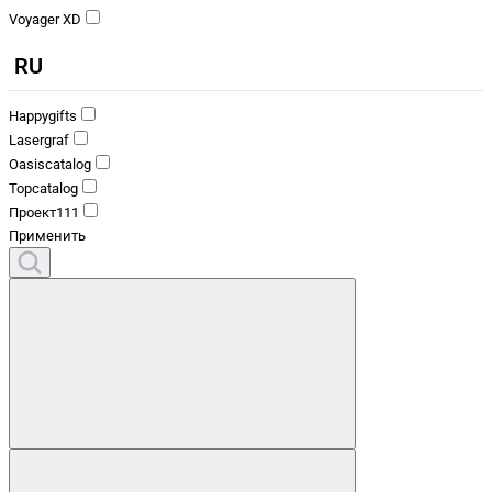
Voyager XD
RU
Happygifts
Lasergraf
Oasiscatalog
Topcatalog
Проект111
Применить