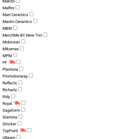
Makito
Malfini
Mart Ceramics
Maxim Ceramics
MBW
MerchMe BY New-Ton
Midocean
Mikamax
MPM
PF
Plastoria
Promotionway
Reflects
Richartz
Roly
Royal
Sagaform
Stamina
Stricker
TopPoint
Utteam