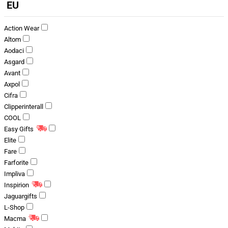
EU
Action Wear
Altom
Aodaci
Asgard
Avant
Axpol
Cifra
Clipperinterall
COOL
Easy Gifts
Elite
Fare
Farforite
Impliva
Inspirion
Jaguargifts
L-Shop
Macma