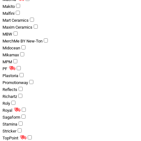
Makito
Malfini
Mart Ceramics
Maxim Ceramics
MBW
MerchMe BY New-Ton
Midocean
Mikamax
MPM
PF
Plastoria
Promotionway
Reflects
Richartz
Roly
Royal
Sagaform
Stamina
Stricker
TopPoint