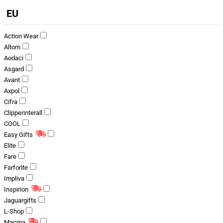
EU
Action Wear
Altom
Aodaci
Asgard
Avant
Axpol
Cifra
Clipperinterall
COOL
Easy Gifts
Elite
Fare
Farforite
Impliva
Inspirion
Jaguargifts
L-Shop
Macma