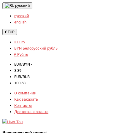
русский
русский
english
€ EUR
€ Euro
BYN Белорусский рубль
₽ Рубль
EUR/BYN -
3.39
EUR/RUB -
100.63
О компании
Как заказать
Контакты
Доставка и оплата
Расширенный поиск: