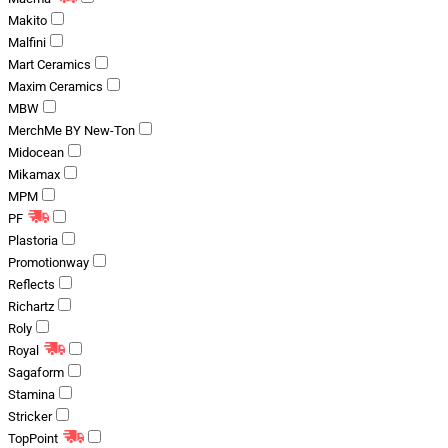
Makito
Malfini
Mart Ceramics
Maxim Ceramics
MBW
MerchMe BY New-Ton
Midocean
Mikamax
MPM
PF
Plastoria
Promotionway
Reflects
Richartz
Roly
Royal
Sagaform
Stamina
Stricker
TopPoint