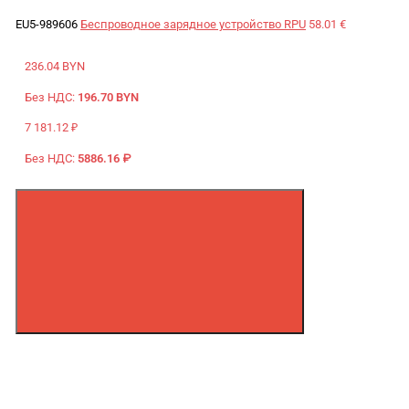
EU5-989606
Беспроводное зарядное устройство RPU
58.01 €
236.04 BYN
Без НДС:
196.70 BYN
7 181.12 ₽
Без НДС:
5886.16 ₽