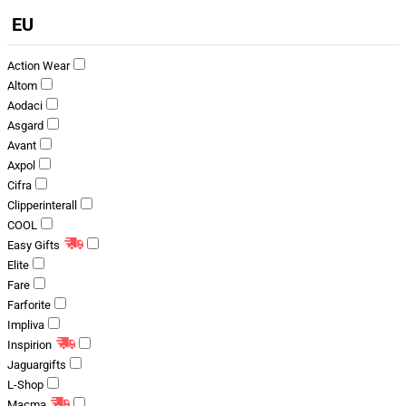
EU
Action Wear
Altom
Aodaci
Asgard
Avant
Axpol
Cifra
Clipperinterall
COOL
Easy Gifts
Elite
Fare
Farforite
Impliva
Inspirion
Jaguargifts
L-Shop
Macma