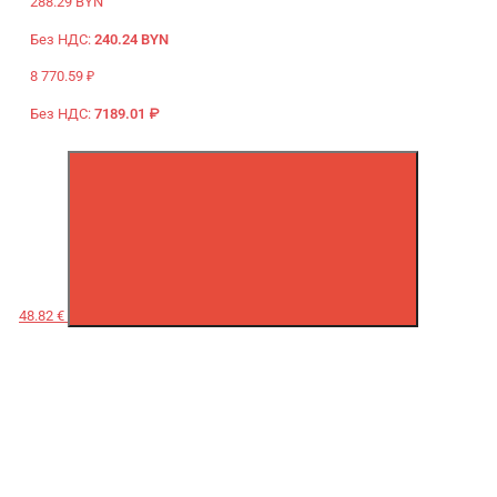
288.29 BYN
Без НДС:
240.24 BYN
8 770.59 ₽
Без НДС:
7189.01 ₽
48.82 €