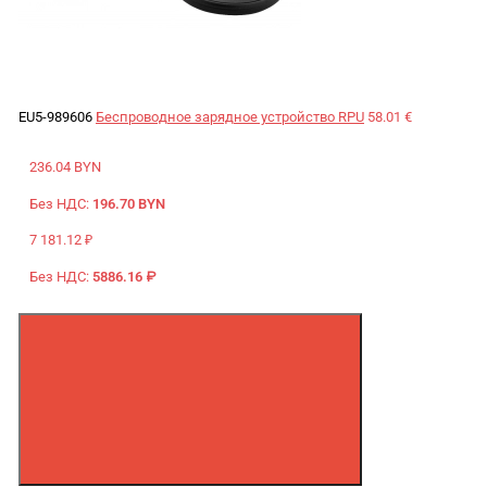
EU5-989606
Беспроводное зарядное устройство RPU
58.01 €
236.04 BYN
Без НДС:
196.70 BYN
7 181.12 ₽
Без НДС:
5886.16 ₽