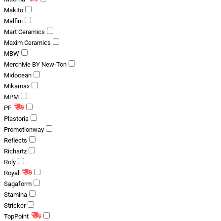
Makito
Malfini
Mart Ceramics
Maxim Ceramics
MBW
MerchMe BY New-Ton
Midocean
Mikamax
MPM
PF
Plastoria
Promotionway
Reflects
Richartz
Roly
Royal
Sagaform
Stamina
Stricker
TopPoint