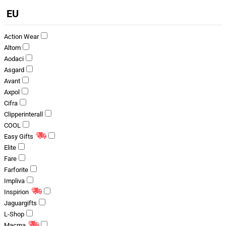
EU
Action Wear
Altom
Aodaci
Asgard
Avant
Axpol
Cifra
Clipperinterall
COOL
Easy Gifts
Elite
Fare
Farforite
Impliva
Inspirion
Jaguargifts
L-Shop
Macma