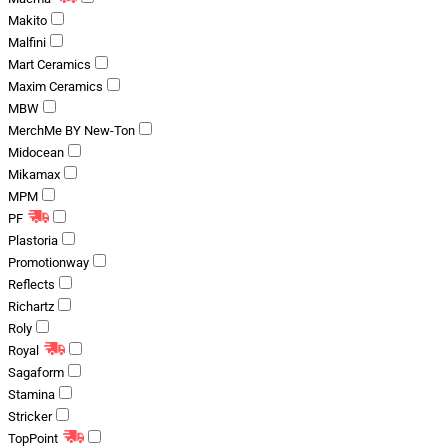
Makito
Malfini
Mart Ceramics
Maxim Ceramics
MBW
MerchMe BY New-Ton
Midocean
Mikamax
MPM
PF
Plastoria
Promotionway
Reflects
Richartz
Roly
Royal
Sagaform
Stamina
Stricker
TopPoint