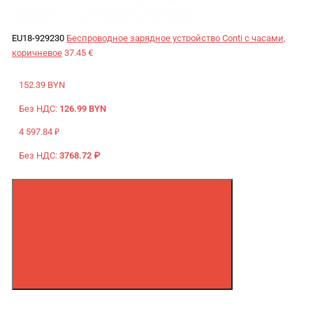
EU18-929230
Беспроводное зарядное устройство Conti с часами,
коричневое
37.45 €
152.39 BYN
Без НДС:
126.99 BYN
4 597.84 ₽
Без НДС:
3768.72 ₽