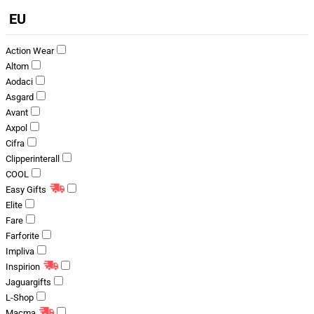
EU
Action Wear
Altom
Aodaci
Asgard
Avant
Axpol
Cifra
Clipperinterall
COOL
Easy Gifts
Elite
Fare
Farforite
Impliva
Inspirion
Jaguargifts
L-Shop
Macma