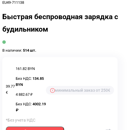
EU49-711138
Быстрая беспроводная зарядка с
будильником
В наличии:
514 шт.
161.82 BYN
Без НДС:
134.85
BYN
39.77
минимальный заказ от 250€
€
4 882.67 ₽
Без НДС:
4002.19
₽
*Без учета НДС