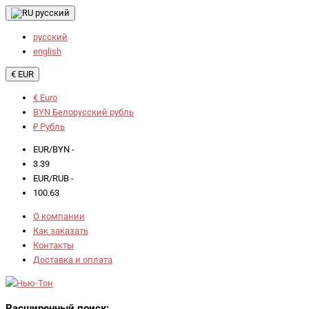
русский
русский
english
€ EUR
€ Euro
BYN Белорусский рубль
₽ Рубль
EUR/BYN -
3.39
EUR/RUB -
100.63
О компании
Как заказать
Контакты
Доставка и оплата
Расширенный поиск: