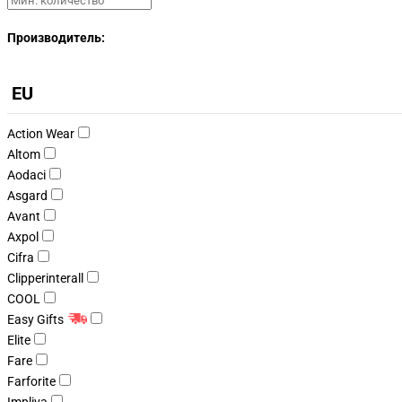
Производитель:
EU
Action Wear
Altom
Aodaci
Asgard
Avant
Axpol
Cifra
Clipperinterall
COOL
Easy Gifts
Elite
Fare
Farforite