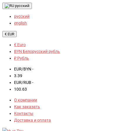
русский
русский
english
€ EUR
€ Euro
BYN Белорусский рубль
₽ Рубль
EUR/BYN -
3.39
EUR/RUB -
100.63
О компании
Как заказать
Контакты
Доставка и оплата