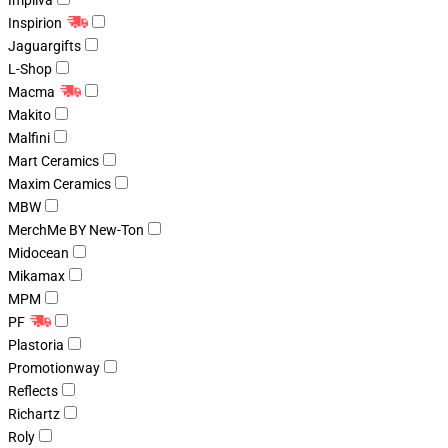
Impliva
Inspirion
Jaguargifts
L-Shop
Macma
Makito
Malfini
Mart Ceramics
Maxim Ceramics
MBW
MerchMe BY New-Ton
Midocean
Mikamax
MPM
PF
Plastoria
Promotionway
Reflects
Richartz
Roly