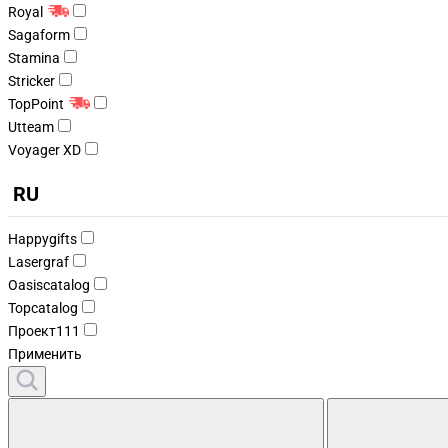
Royal
Sagaform
Stamina
Stricker
TopPoint
Utteam
Voyager XD
RU
Happygifts
Lasergraf
Oasiscatalog
Topcatalog
Проект111
Применить