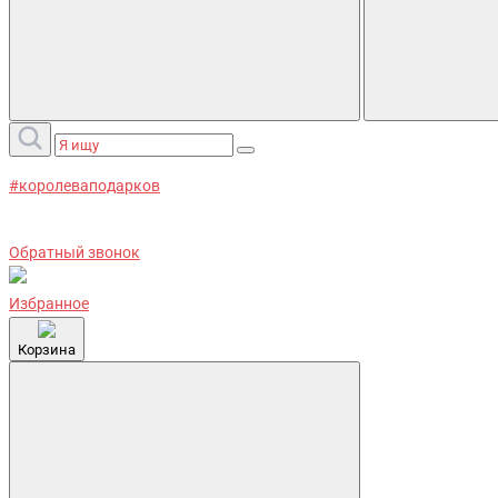
#королеваподарков
Обратный звонок
Избранное
Корзина