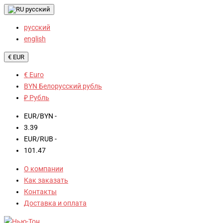
русский
русский
english
€ EUR
€ Euro
BYN Белорусский рубль
₽ Рубль
EUR/BYN -
3.39
EUR/RUB -
101.47
О компании
Как заказать
Контакты
Доставка и оплата