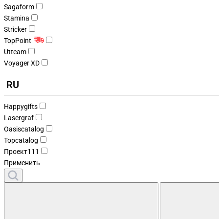
Sagaform
Stamina
Stricker
TopPoint
Utteam
Voyager XD
RU
Happygifts
Lasergraf
Oasiscatalog
Topcatalog
Проект111
Применить