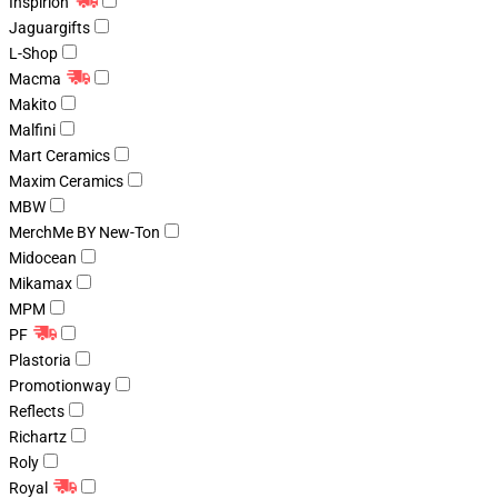
Inspirion
Jaguargifts
L-Shop
Macma
Makito
Malfini
Mart Ceramics
Maxim Ceramics
MBW
MerchMe BY New-Ton
Midocean
Mikamax
MPM
PF
Plastoria
Promotionway
Reflects
Richartz
Roly
Royal