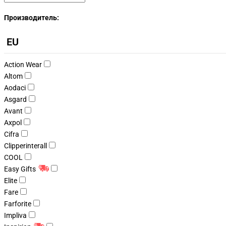
Производитель:
EU
Action Wear
Altom
Aodaci
Asgard
Avant
Axpol
Cifra
Clipperinterall
COOL
Easy Gifts
Elite
Fare
Farforite
Impliva