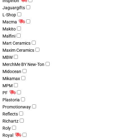
Inspirion
Jaguargifts
L-Shop
Macma
Makito
Malfini
Mart Ceramics
Maxim Ceramics
MBW
MerchMe BY New-Ton
Midocean
Mikamax
MPM
PF
Plastoria
Promotionway
Reflects
Richartz
Roly
Royal