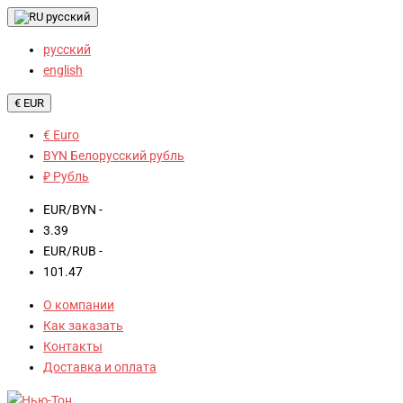
русский
русский
english
€ EUR
€ Euro
BYN Белорусский рубль
₽ Рубль
EUR/BYN -
3.39
EUR/RUB -
101.47
О компании
Как заказать
Контакты
Доставка и оплата