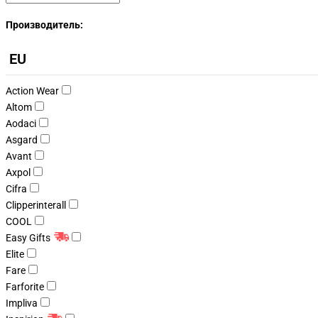
Производитель:
EU
Action Wear
Altom
Aodaci
Asgard
Avant
Axpol
Cifra
Clipperinterall
COOL
Easy Gifts
Elite
Fare
Farforite
Impliva