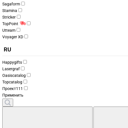
Sagaform
Stamina
Stricker
TopPoint
Utteam
Voyager XD
RU
Happygifts
Lasergraf
Oasiscatalog
Topcatalog
Проект111
Применить