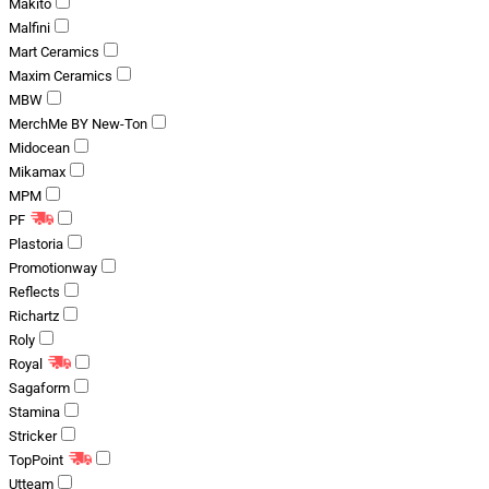
Makito
Malfini
Mart Ceramics
Maxim Ceramics
MBW
MerchMe BY New-Ton
Midocean
Mikamax
MPM
PF
Plastoria
Promotionway
Reflects
Richartz
Roly
Royal
Sagaform
Stamina
Stricker
TopPoint
Utteam