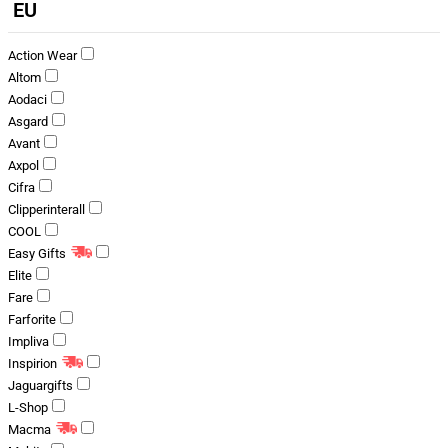
EU
Action Wear
Altom
Aodaci
Asgard
Avant
Axpol
Cifra
Clipperinterall
COOL
Easy Gifts
Elite
Fare
Farforite
Impliva
Inspirion
Jaguargifts
L-Shop
Macma