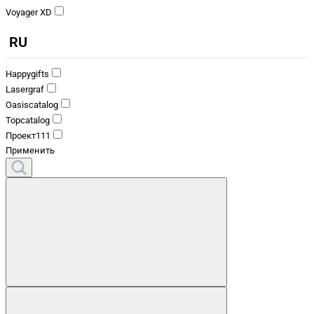
Voyager XD
RU
Happygifts
Lasergraf
Oasiscatalog
Topcatalog
Проект111
Применить