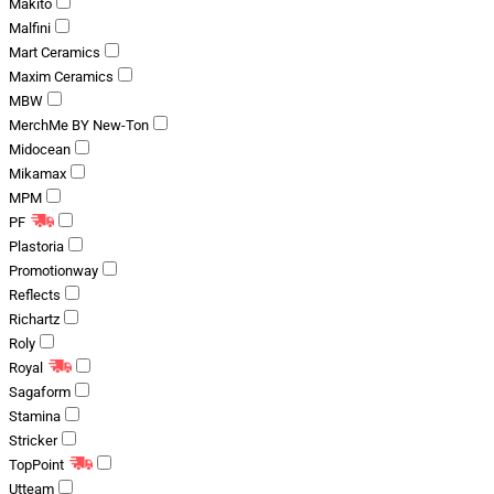
Makito
Malfini
Mart Ceramics
Maxim Ceramics
MBW
MerchMe BY New-Ton
Midocean
Mikamax
MPM
PF
Plastoria
Promotionway
Reflects
Richartz
Roly
Royal
Sagaform
Stamina
Stricker
TopPoint
Utteam