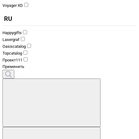
Voyager XD
RU
Happygifts
Lasergraf
Oasiscatalog
Topcatalog
Проект111
Применить