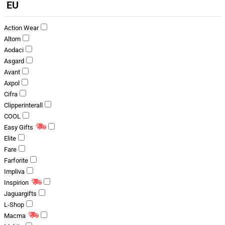
EU
Action Wear
Altom
Aodaci
Asgard
Avant
Axpol
Cifra
Clipperinterall
COOL
Easy Gifts
Elite
Fare
Farforite
Impliva
Inspirion
Jaguargifts
L-Shop
Macma