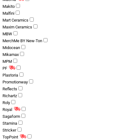
Makito
Malfini
Mart Ceramics
Maxim Ceramics
MBW
MerchMe BY New-Ton
Midocean
Mikamax
MPM
PF
Plastoria
Promotionway
Reflects
Richartz
Roly
Royal
Sagaform
Stamina
Stricker
TopPoint