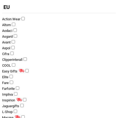
EU
Action Wear
Altom
Aodaci
Asgard
Avant
Axpol
Cifra
Clipperinterall
COOL
Easy Gifts
Elite
Fare
Farforite
Impliva
Inspirion
Jaguargifts
L-Shop
Macma