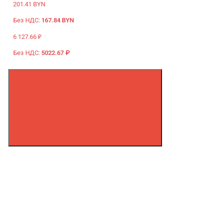
201.41 BYN
Без НДС:
167.84 BYN
6 127.66 ₽
Без НДС:
5022.67 ₽