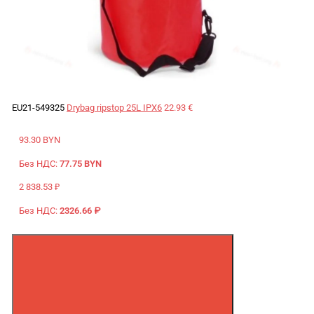
EU21-549325
Drybag ripstop 25L IPX6
22.93 €
93.30 BYN
Без НДС:
77.75 BYN
2 838.53 ₽
Без НДС:
2326.66 ₽