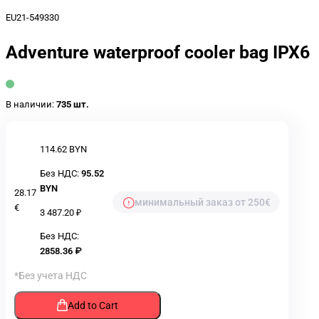
EU21-549330
Adventure waterproof cooler bag IPX6
В наличии:
735 шт.
114.62 BYN
Без НДС:
95.52
BYN
28.17
минимальный заказ от 250€
€
3 487.20 ₽
Без НДС:
2858.36 ₽
*Без учета НДС
Add to Cart