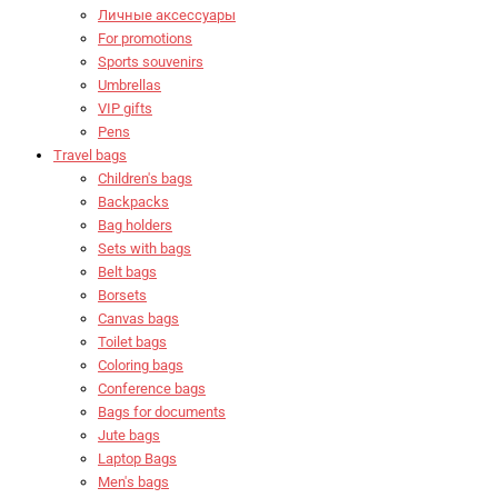
Личные аксессуары
For promotions
Sports souvenirs
Umbrellas
VIP gifts
Pens
Travel bags
Children's bags
Backpacks
Bag holders
Sets with bags
Belt bags
Borsets
Canvas bags
Toilet bags
Coloring bags
Conference bags
Bags for documents
Jute bags
Laptop Bags
Men's bags