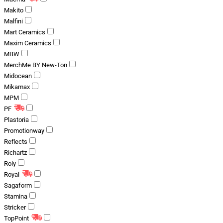
Makito
Malfini
Mart Ceramics
Maxim Ceramics
MBW
MerchMe BY New-Ton
Midocean
Mikamax
MPM
PF
Plastoria
Promotionway
Reflects
Richartz
Roly
Royal
Sagaform
Stamina
Stricker
TopPoint