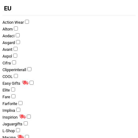
EU
Action Wear
Altom
Aodaci
Asgard
Avant
Axpol
Cifra
Clipperinterall
COOL
Easy Gifts
Elite
Fare
Farforite
Impliva
Inspirion
Jaguargifts
L-Shop
Macma