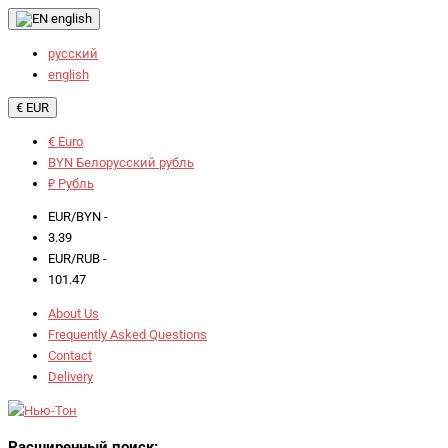
english
русский
english
€ EUR
€ Euro
BYN Белорусский рубль
₽ Рубль
EUR/BYN -
3.39
EUR/RUB -
101.47
About Us
Frequently Asked Questions
Contact
Delivery
Расширенный поиск: