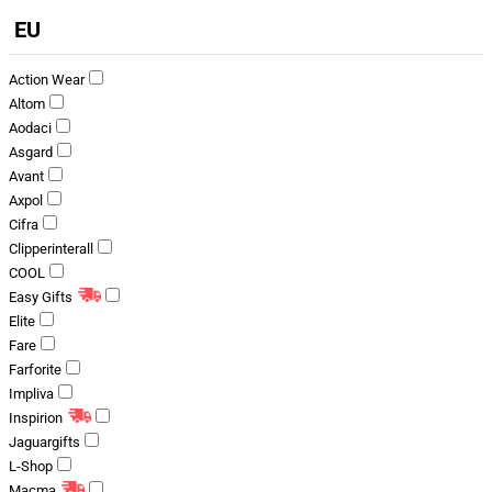
EU
Action Wear
Altom
Aodaci
Asgard
Avant
Axpol
Cifra
Clipperinterall
COOL
Easy Gifts
Elite
Fare
Farforite
Impliva
Inspirion
Jaguargifts
L-Shop
Macma