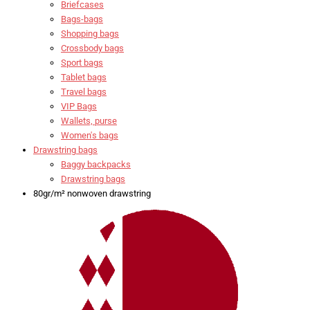
Briefcases
Bags-bags
Shopping bags
Crossbody bags
Sport bags
Tablet bags
Travel bags
VIP Bags
Wallets, purse
Women's bags
Drawstring bags
Baggy backpacks
Drawstring bags
80gr/m² nonwoven drawstring