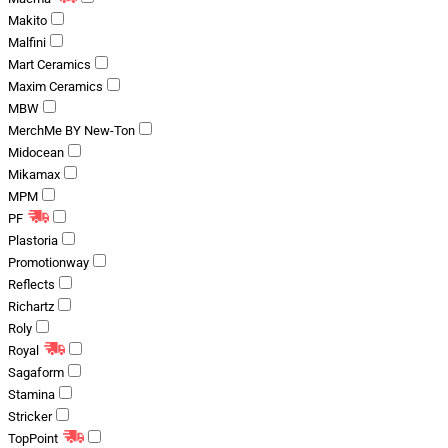
Makito
Malfini
Mart Ceramics
Maxim Ceramics
MBW
MerchMe BY New-Ton
Midocean
Mikamax
MPM
PF
Plastoria
Promotionway
Reflects
Richartz
Roly
Royal
Sagaform
Stamina
Stricker
TopPoint