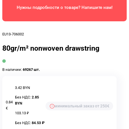
Нужны подробности о товаре? Напишите нам!
EU13-706002
80gr/m² nonwoven drawstring
В наличии:
69267 шт.
3.42 BYN
Без НДС:
2.85
0.84
BYN
минимальный заказ от 250€
€
103.13 ₽
Без НДС:
84.53 ₽