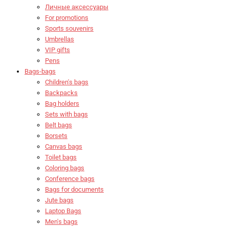
Личные аксессуары
For promotions
Sports souvenirs
Umbrellas
VIP gifts
Pens
Bags-bags
Children's bags
Backpacks
Bag holders
Sets with bags
Belt bags
Borsets
Canvas bags
Toilet bags
Coloring bags
Conference bags
Bags for documents
Jute bags
Laptop Bags
Men's bags