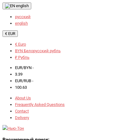
english
русский
english
€ EUR
€ Euro
BYN Белорусский рубль
₽ Рубль
EUR/BYN -
3.39
EUR/RUB -
100.63
About Us
Frequently Asked Questions
Contact
Delivery
Расширенный поиск: