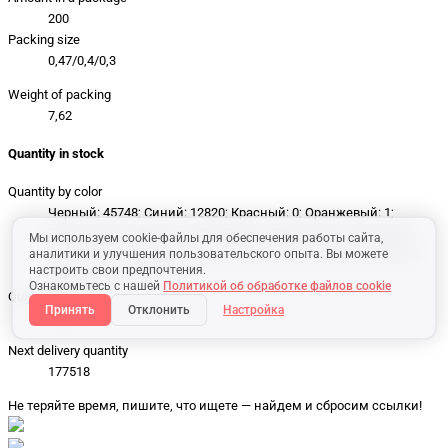
200
Packing size
0,47/0,4/0,3
Weight of packing
7,62
Quantity in stock
Quantity by color
Черный: 45748; Синий: 12820; Красный: 0; Оранжевый: 1;
Бирюзовый: 0; Фуксия: 2753; Лайм: 1533; Белый: 120; Серый:
Мы используем cookie-файлы для обеспечения работы сайта,
369; Желтый: 0; Королевский Синий: 5923; Тёмно-зелёный: 0;
аналитики и улучшения пользовательского опыта. Вы можете
настроить свои предпочтения.
Французский Флот: 0;
Ознакомьтесь с нашей
Политикой об обработке файлов cookie
Quantity in stock
Принять
Отклонить
Настройка
69267
Next delivery quantity
177518
Не теряйте время, пишите, что ищете — найдем и сбросим ссылки!