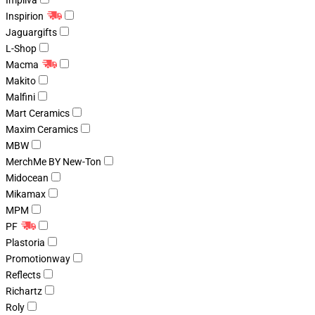
Impliva
Inspirion
Jaguargifts
L-Shop
Macma
Makito
Malfini
Mart Ceramics
Maxim Ceramics
MBW
MerchMe BY New-Ton
Midocean
Mikamax
MPM
PF
Plastoria
Promotionway
Reflects
Richartz
Roly