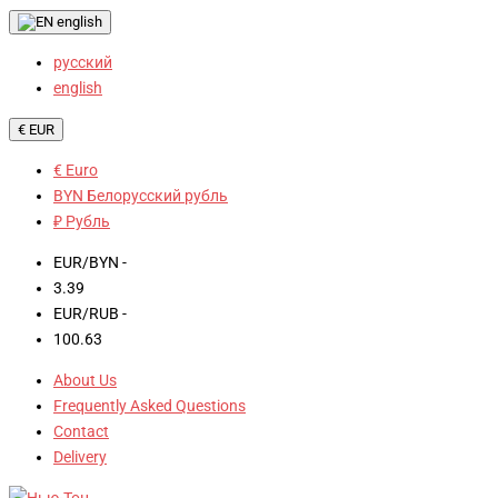
english
русский
english
€ EUR
€ Euro
BYN Белорусский рубль
₽ Рубль
EUR/BYN -
3.39
EUR/RUB -
100.63
About Us
Frequently Asked Questions
Contact
Delivery