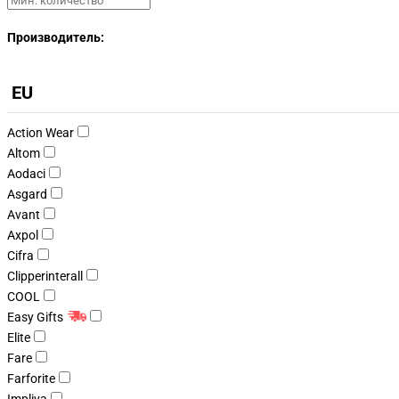
Производитель:
EU
Action Wear
Altom
Aodaci
Asgard
Avant
Axpol
Cifra
Clipperinterall
COOL
Easy Gifts
Elite
Fare
Farforite