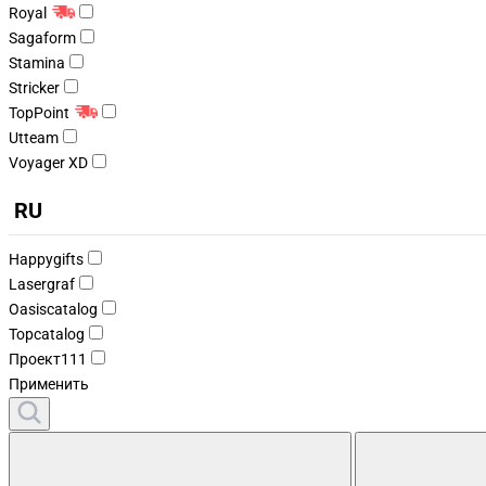
Royal
Sagaform
Stamina
Stricker
TopPoint
Utteam
Voyager XD
RU
Happygifts
Lasergraf
Oasiscatalog
Topcatalog
Проект111
Применить