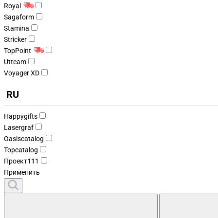
Royal
Sagaform
Stamina
Stricker
TopPoint
Utteam
Voyager XD
RU
Happygifts
Lasergraf
Oasiscatalog
Topcatalog
Проект111
Применить