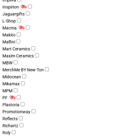
Impliva
Inspirion
Jaguargifts
L-Shop
Macma
Makito
Malfini
Mart Ceramics
Maxim Ceramics
MBW
MerchMe BY New-Ton
Midocean
Mikamax
MPM
PF
Plastoria
Promotionway
Reflects
Richartz
Roly