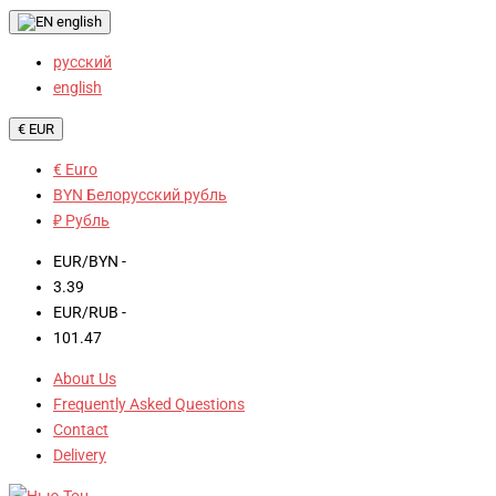
english
русский
english
€ EUR
€ Euro
BYN Белорусский рубль
₽ Рубль
EUR/BYN -
3.39
EUR/RUB -
101.47
About Us
Frequently Asked Questions
Contact
Delivery