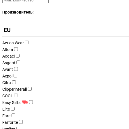
Производитель:
EU
Action Wear
Altom
Aodaci
Asgard
Avant
Axpol
Cifra
Clipperinterall
COOL
Easy Gifts
Elite
Fare
Farforite