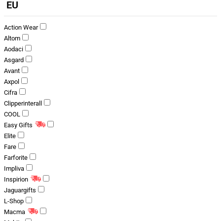
EU
Action Wear
Altom
Aodaci
Asgard
Avant
Axpol
Cifra
Clipperinterall
COOL
Easy Gifts
Elite
Fare
Farforite
Impliva
Inspirion
Jaguargifts
L-Shop
Macma