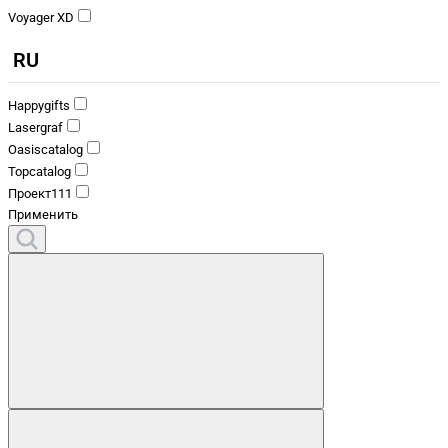
Voyager XD
RU
Happygifts
Lasergraf
Oasiscatalog
Topcatalog
Проект111
Применить