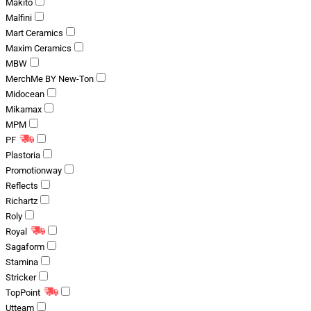
Makito
Malfini
Mart Ceramics
Maxim Ceramics
MBW
MerchMe BY New-Ton
Midocean
Mikamax
MPM
PF
Plastoria
Promotionway
Reflects
Richartz
Roly
Royal
Sagaform
Stamina
Stricker
TopPoint
Utteam