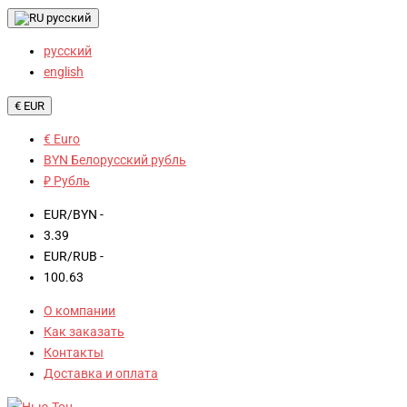
русский
русский
english
€ EUR
€ Euro
BYN Белорусский рубль
₽ Рубль
EUR/BYN -
3.39
EUR/RUB -
100.63
О компании
Как заказать
Контакты
Доставка и оплата