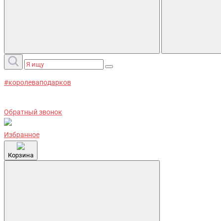
#королеваподарков
Обратный звонок
Избранное
Корзина