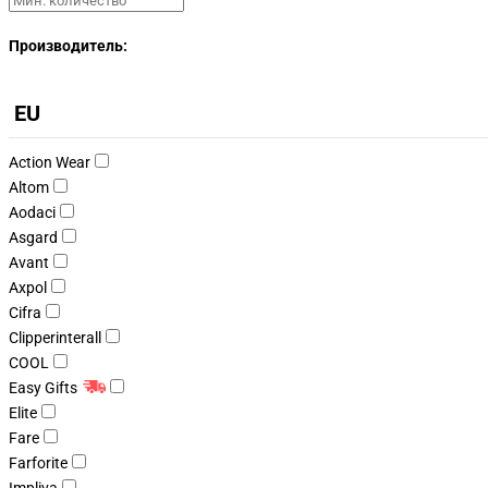
Производитель:
EU
Action Wear
Altom
Aodaci
Asgard
Avant
Axpol
Cifra
Clipperinterall
COOL
Easy Gifts
Elite
Fare
Farforite