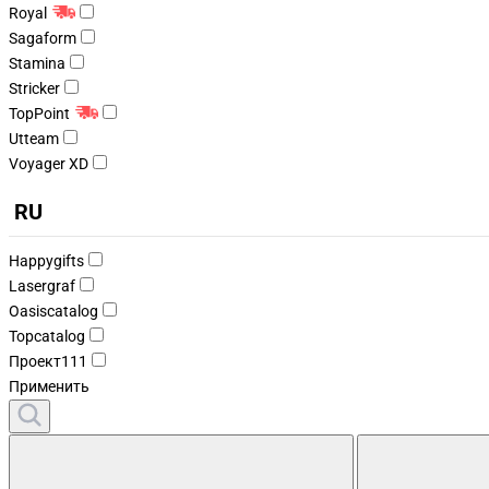
Royal
Sagaform
Stamina
Stricker
TopPoint
Utteam
Voyager XD
RU
Happygifts
Lasergraf
Oasiscatalog
Topcatalog
Проект111
Применить