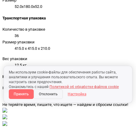
Размер
52.0x180.0x52.0
Транспортная упаковка
Количество в упаковке
36
Размер упаковки
415.0 x 415.0 x 210.0
Вес упаковки
12.5 кг
Мы используем cookie-файлы для обеспечения работы сайта,
Количество на складе
аналитики и улучшения пользовательского опыта. Вы можете
настроить свои предпочтения.
Ознакомьтесь с нашей
Политикой об обработке файлов cookie
Количество на складе
192
Принять
Отклонить
Настройка
Не теряйте время, пишите, что ищете — найдем и сбросим ссылки!