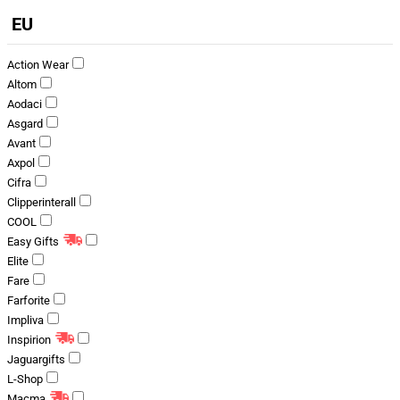
EU
Action Wear
Altom
Aodaci
Asgard
Avant
Axpol
Cifra
Clipperinterall
COOL
Easy Gifts
Elite
Fare
Farforite
Impliva
Inspirion
Jaguargifts
L-Shop
Macma