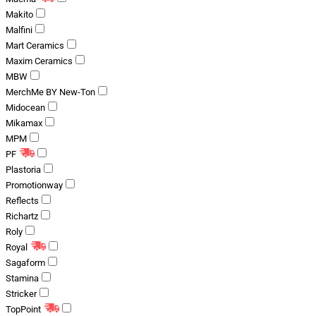
Makito
Malfini
Mart Ceramics
Maxim Ceramics
MBW
MerchMe BY New-Ton
Midocean
Mikamax
MPM
PF
Plastoria
Promotionway
Reflects
Richartz
Roly
Royal
Sagaform
Stamina
Stricker
TopPoint