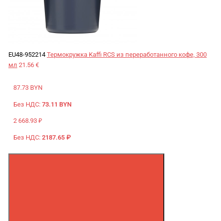
EU48-952214
Термокружка Kaffi RCS из переработанного кофе, 300
мл
21.56 €
87.73 BYN
Без НДС:
73.11 BYN
2 668.93 ₽
Без НДС:
2187.65 ₽