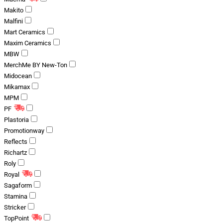
Makito
Malfini
Mart Ceramics
Maxim Ceramics
MBW
MerchMe BY New-Ton
Midocean
Mikamax
MPM
PF
Plastoria
Promotionway
Reflects
Richartz
Roly
Royal
Sagaform
Stamina
Stricker
TopPoint