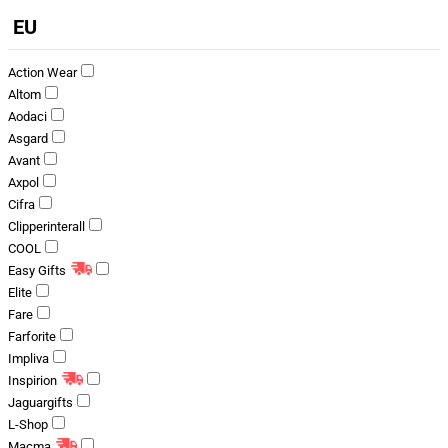
EU
Action Wear
Altom
Aodaci
Asgard
Avant
Axpol
Cifra
Clipperinterall
COOL
Easy Gifts
Elite
Fare
Farforite
Impliva
Inspirion
Jaguargifts
L-Shop
Macma