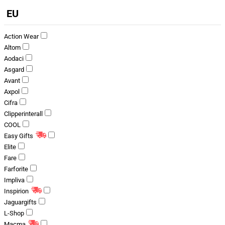
EU
Action Wear
Altom
Aodaci
Asgard
Avant
Axpol
Cifra
Clipperinterall
COOL
Easy Gifts
Elite
Fare
Farforite
Impliva
Inspirion
Jaguargifts
L-Shop
Macma