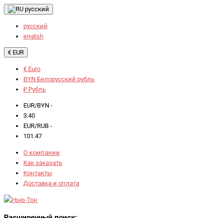
русский
русский
english
€ EUR
€ Euro
BYN Белорусский рубль
₽ Рубль
EUR/BYN -
3.40
EUR/RUB -
101.47
О компании
Как заказать
Контакты
Доставка и оплата
Расширенный поиск: