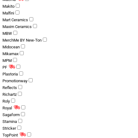
Makito
Malfini
Mart Ceramics
Maxim Ceramics
MBW
MerchMe BY New-Ton
Midocean
Mikamax
MPM
PF
Plastoria
Promotionway
Reflects
Richartz
Roly
Royal
Sagaform
Stamina
Stricker
TopPoint