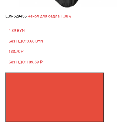
EU9-529456
Чехол для седла
1.08 €
4.39 BYN
Без НДС:
3.66 BYN
133.70 ₽
Без НДС:
109.59 ₽