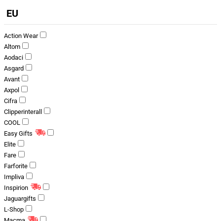
EU
Action Wear
Altom
Aodaci
Asgard
Avant
Axpol
Cifra
Clipperinterall
COOL
Easy Gifts
Elite
Fare
Farforite
Impliva
Inspirion
Jaguargifts
L-Shop
Macma