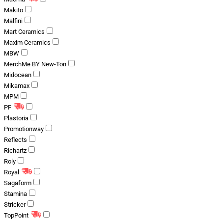
Makito
Malfini
Mart Ceramics
Maxim Ceramics
MBW
MerchMe BY New-Ton
Midocean
Mikamax
MPM
PF
Plastoria
Promotionway
Reflects
Richartz
Roly
Royal
Sagaform
Stamina
Stricker
TopPoint