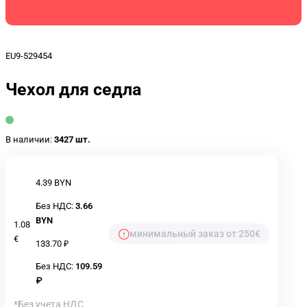
EU9-529454
Чехол для седла
В наличии:
3427 шт.
4.39 BYN
Без НДС:
3.66
BYN
1.08
минимальный заказ от 250€
€
133.70 ₽
Без НДС:
109.59
₽
*Без учета НДС