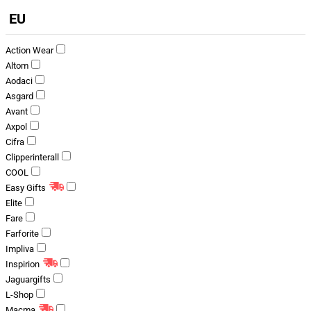
EU
Action Wear
Altom
Aodaci
Asgard
Avant
Axpol
Cifra
Clipperinterall
COOL
Easy Gifts
Elite
Fare
Farforite
Impliva
Inspirion
Jaguargifts
L-Shop
Macma