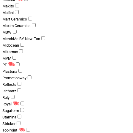
Makito
Malfini
Mart Ceramics
Maxim Ceramics
MBW
MerchMe BY New-Ton
Midocean
Mikamax
MPM
PF
Plastoria
Promotionway
Reflects
Richartz
Roly
Royal
Sagaform
Stamina
Stricker
TopPoint