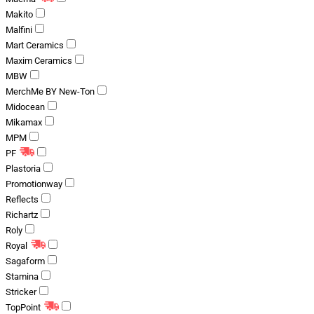
Makito
Malfini
Mart Ceramics
Maxim Ceramics
MBW
MerchMe BY New-Ton
Midocean
Mikamax
MPM
PF
Plastoria
Promotionway
Reflects
Richartz
Roly
Royal
Sagaform
Stamina
Stricker
TopPoint