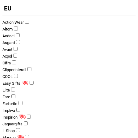
EU
Action Wear
Altom
Aodaci
Asgard
Avant
Axpol
Cifra
Clipperinterall
COOL
Easy Gifts
Elite
Fare
Farforite
Impliva
Inspirion
Jaguargifts
L-Shop
Macma