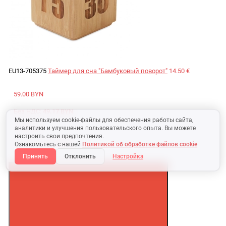
EU13-705375
Таймер для сна "Бамбуковый поворот"
14.50 €
59.00 BYN
Без НДС:
49.17 BYN
Мы используем cookie-файлы для обеспечения работы сайта,
1 794.97 ₽
аналитики и улучшения пользовательского опыта. Вы можете
настроить свои предпочтения.
Ознакомьтесь с нашей
Политикой об обработке файлов cookie
Без НДС:
1471.29 ₽
Принять
Отклонить
Настройка