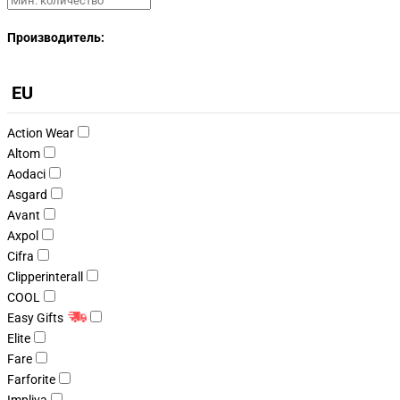
Производитель:
EU
Action Wear
Altom
Aodaci
Asgard
Avant
Axpol
Cifra
Clipperinterall
COOL
Easy Gifts
Elite
Fare
Farforite