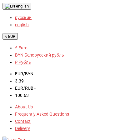
english
русский
english
€ EUR
€ Euro
BYN Белорусский рубль
₽ Рубль
EUR/BYN -
3.39
EUR/RUB -
100.63
About Us
Frequently Asked Questions
Contact
Delivery