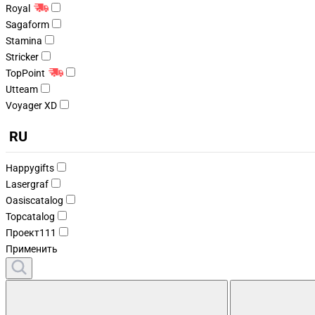
Royal
Sagaform
Stamina
Stricker
TopPoint
Utteam
Voyager XD
RU
Happygifts
Lasergraf
Oasiscatalog
Topcatalog
Проект111
Применить