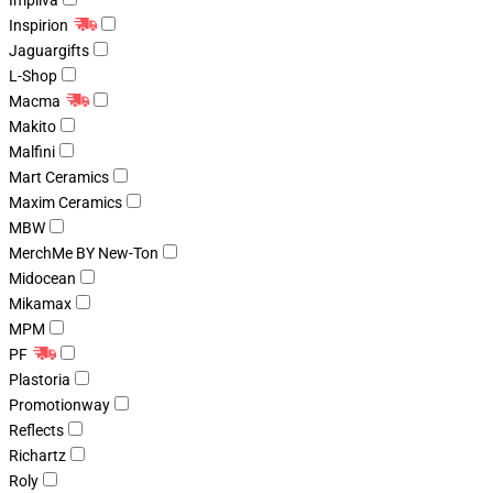
Impliva
Inspirion
Jaguargifts
L-Shop
Macma
Makito
Malfini
Mart Ceramics
Maxim Ceramics
MBW
MerchMe BY New-Ton
Midocean
Mikamax
MPM
PF
Plastoria
Promotionway
Reflects
Richartz
Roly