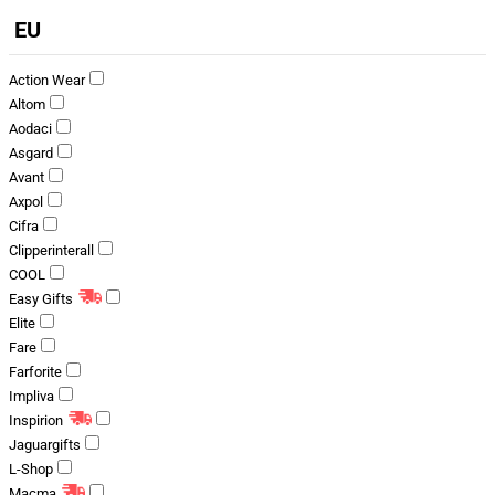
EU
Action Wear
Altom
Aodaci
Asgard
Avant
Axpol
Cifra
Clipperinterall
COOL
Easy Gifts
Elite
Fare
Farforite
Impliva
Inspirion
Jaguargifts
L-Shop
Macma