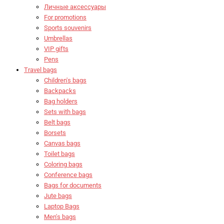
Личные аксессуары
For promotions
Sports souvenirs
Umbrellas
VIP gifts
Pens
Travel bags
Children's bags
Backpacks
Bag holders
Sets with bags
Belt bags
Borsets
Canvas bags
Toilet bags
Coloring bags
Conference bags
Bags for documents
Jute bags
Laptop Bags
Men's bags