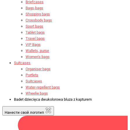
Briefcases
Bags-bags
Shopping bags
Crossbody bags
Sport bags
Tablet bags
Travel bags
VIP Bags
Wallets, purse
Women's bags
Suitcases
Organiser bags
Portlets
Suitcases
Water-repellent bags
Wheelie bags
Badet dziecięca dwukolorowa bluza z kapturem
Нанести свой логотип