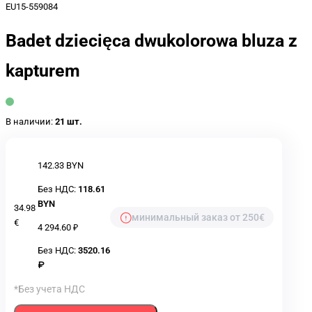
EU15-559084
Badet dziecięca dwukolorowa bluza z
kapturem
В наличии:
21 шт.
142.33 BYN
Без НДС:
118.61
BYN
34.98
минимальный заказ от 250€
€
4 294.60 ₽
Без НДС:
3520.16
₽
*Без учета НДС