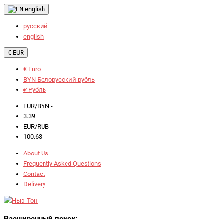
english
русский
english
€ EUR
€ Euro
BYN Белорусский рубль
₽ Рубль
EUR/BYN -
3.39
EUR/RUB -
100.63
About Us
Frequently Asked Questions
Contact
Delivery
Расширенный поиск: