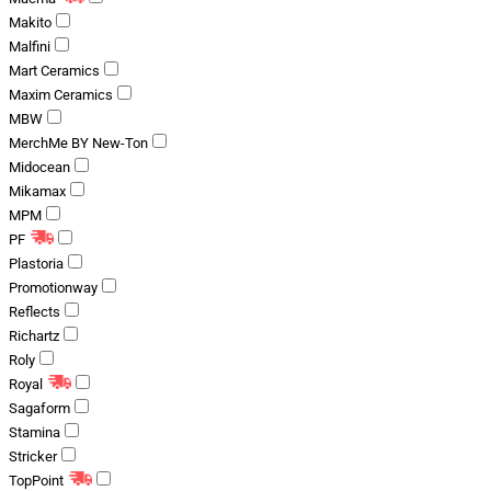
Makito
Malfini
Mart Ceramics
Maxim Ceramics
MBW
MerchMe BY New-Ton
Midocean
Mikamax
MPM
PF
Plastoria
Promotionway
Reflects
Richartz
Roly
Royal
Sagaform
Stamina
Stricker
TopPoint