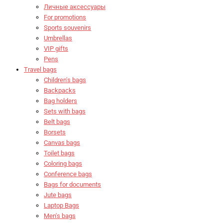
Личные аксессуары
For promotions
Sports souvenirs
Umbrellas
VIP gifts
Pens
Travel bags
Children's bags
Backpacks
Bag holders
Sets with bags
Belt bags
Borsets
Canvas bags
Toilet bags
Coloring bags
Conference bags
Bags for documents
Jute bags
Laptop Bags
Men's bags