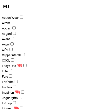
EU
Action Wear
Altom
Aodaci
Asgard
Avant
Axpol
Cifra
Clipperinterall
COOL
Easy Gifts
Elite
Fare
Farforite
Impliva
Inspirion
Jaguargifts
L-Shop
Macma