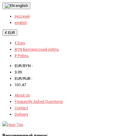
english
русский
english
€ EUR
€ Euro
BYN Белорусский рубль
₽ Рубль
EUR/BYN -
3.39
EUR/RUB -
101.47
About Us
Frequently Asked Questions
Contact
Delivery
Расширенный поиск: