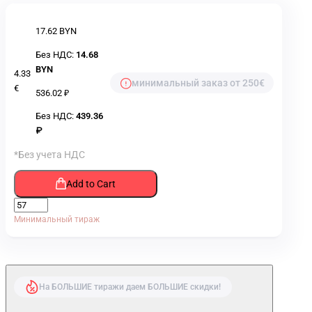
17.62 BYN
Без НДС:
14.68
BYN
4.33
минимальный заказ от 250€
€
536.02 ₽
Без НДС:
439.36
₽
*Без учета НДС
Add to Cart
Минимальный тираж
На БОЛЬШИЕ тиражи даем БОЛЬШИЕ скидки!