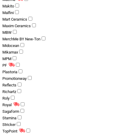
Makito
Malfini
Mart Ceramics
Maxim Ceramics
MBW
MerchMe BY New-Ton
Midocean
Mikamax
MPM
PF
Plastoria
Promotionway
Reflects
Richartz
Roly
Royal
Sagaform
Stamina
Stricker
TopPoint