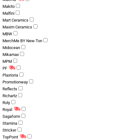
Makito
Malfini
Mart Ceramics
Maxim Ceramics
MBW
MerchMe BY New-Ton
Midocean
Mikamax
MPM
PF
Plastoria
Promotionway
Reflects
Richartz
Roly
Royal
Sagaform
Stamina
Stricker
TopPoint