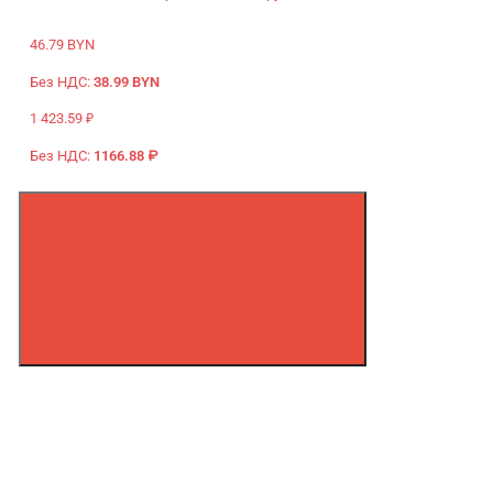
46.79 BYN
Без НДС:
38.99 BYN
1 423.59 ₽
Без НДС:
1166.88 ₽