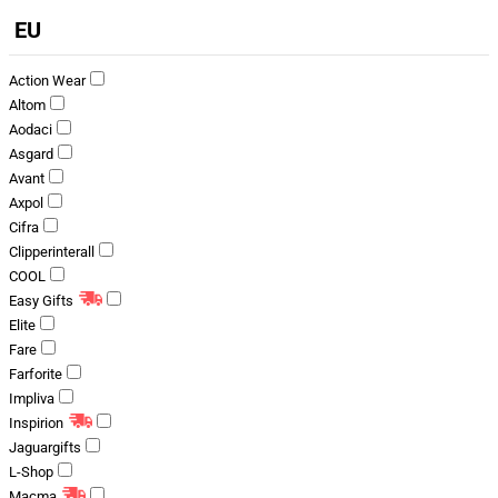
EU
Action Wear
Altom
Aodaci
Asgard
Avant
Axpol
Cifra
Clipperinterall
COOL
Easy Gifts
Elite
Fare
Farforite
Impliva
Inspirion
Jaguargifts
L-Shop
Macma