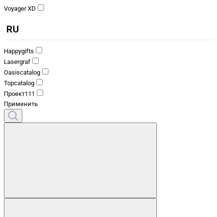
Voyager XD
RU
Happygifts
Lasergraf
Oasiscatalog
Topcatalog
Проект111
Применить