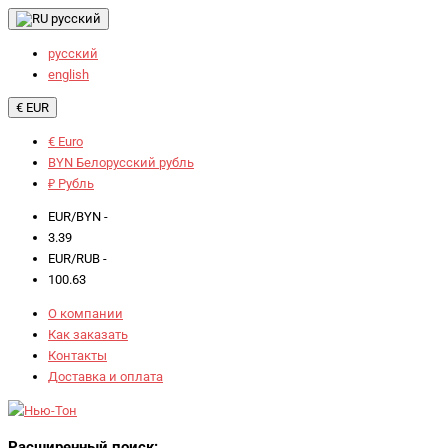
русский
русский
english
€ EUR
€ Euro
BYN Белорусский рубль
₽ Рубль
EUR/BYN -
3.39
EUR/RUB -
100.63
О компании
Как заказать
Контакты
Доставка и оплата
Расширенный поиск: