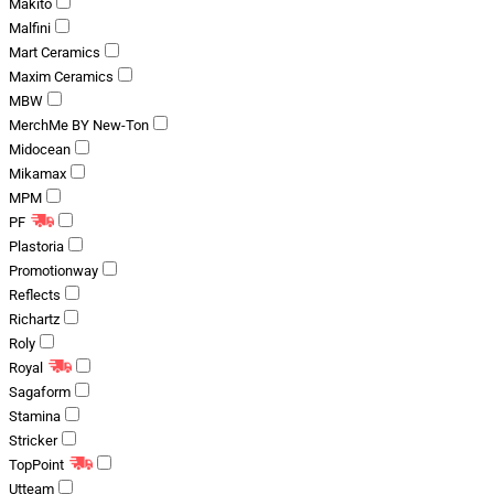
Makito
Malfini
Mart Ceramics
Maxim Ceramics
MBW
MerchMe BY New-Ton
Midocean
Mikamax
MPM
PF
Plastoria
Promotionway
Reflects
Richartz
Roly
Royal
Sagaform
Stamina
Stricker
TopPoint
Utteam