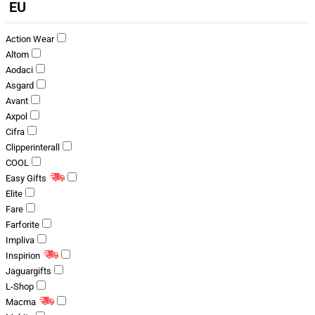
EU
Action Wear
Altom
Aodaci
Asgard
Avant
Axpol
Cifra
Clipperinterall
COOL
Easy Gifts
Elite
Fare
Farforite
Impliva
Inspirion
Jaguargifts
L-Shop
Macma