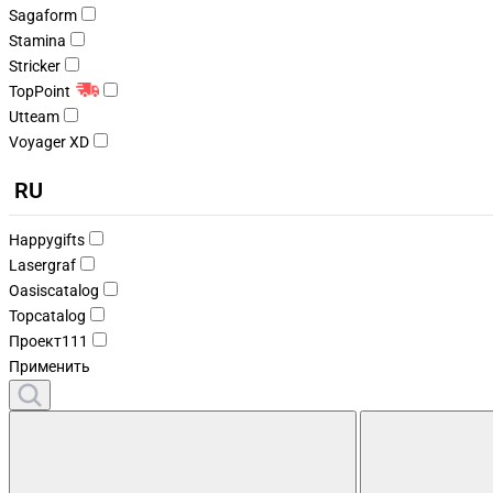
Sagaform
Stamina
Stricker
TopPoint
Utteam
Voyager XD
RU
Happygifts
Lasergraf
Oasiscatalog
Topcatalog
Проект111
Применить