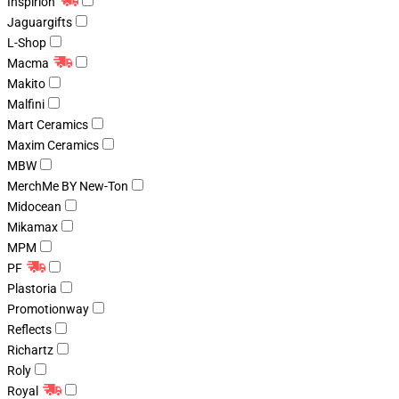
Inspirion
Jaguargifts
L-Shop
Macma
Makito
Malfini
Mart Ceramics
Maxim Ceramics
MBW
MerchMe BY New-Ton
Midocean
Mikamax
MPM
PF
Plastoria
Promotionway
Reflects
Richartz
Roly
Royal