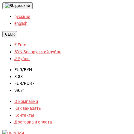
русский
русский
english
€ EUR
€ Euro
BYN Белорусский рубль
₽ Рубль
EUR/BYN -
3.38
EUR/RUB -
99.71
О компании
Как заказать
Контакты
Доставка и оплата