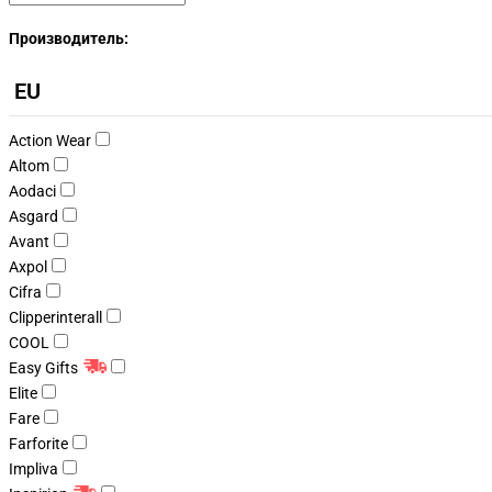
Производитель:
EU
Action Wear
Altom
Aodaci
Asgard
Avant
Axpol
Cifra
Clipperinterall
COOL
Easy Gifts
Elite
Fare
Farforite
Impliva