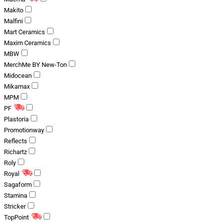
Makito
Malfini
Mart Ceramics
Maxim Ceramics
MBW
MerchMe BY New-Ton
Midocean
Mikamax
MPM
PF
Plastoria
Promotionway
Reflects
Richartz
Roly
Royal
Sagaform
Stamina
Stricker
TopPoint