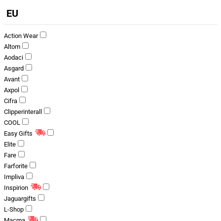
EU
Action Wear
Altom
Aodaci
Asgard
Avant
Axpol
Cifra
Clipperinterall
COOL
Easy Gifts
Elite
Fare
Farforite
Impliva
Inspirion
Jaguargifts
L-Shop
Macma