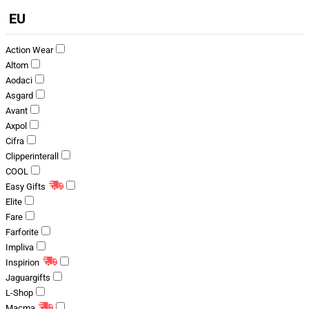
EU
Action Wear
Altom
Aodaci
Asgard
Avant
Axpol
Cifra
Clipperinterall
COOL
Easy Gifts
Elite
Fare
Farforite
Impliva
Inspirion
Jaguargifts
L-Shop
Macma