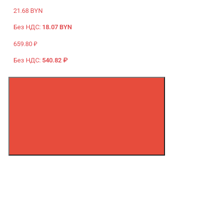
21.68 BYN
Без НДС:
18.07 BYN
659.80 ₽
Без НДС:
540.82 ₽