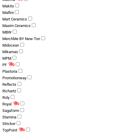
Makito
Malfini
Mart Ceramics
Maxim Ceramics
MBW
MerchMe BY New-Ton
Midocean
Mikamax
MPM
PF
Plastoria
Promotionway
Reflects
Richartz
Roly
Royal
Sagaform
Stamina
Stricker
TopPoint