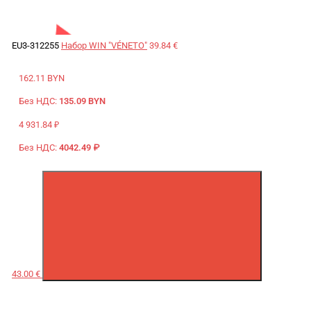
EU3-312255
Набор WIN "VÉNETO"
39.84 €
162.11 BYN
Без НДС:
135.09 BYN
4 931.84 ₽
Без НДС:
4042.49 ₽
43.00 €